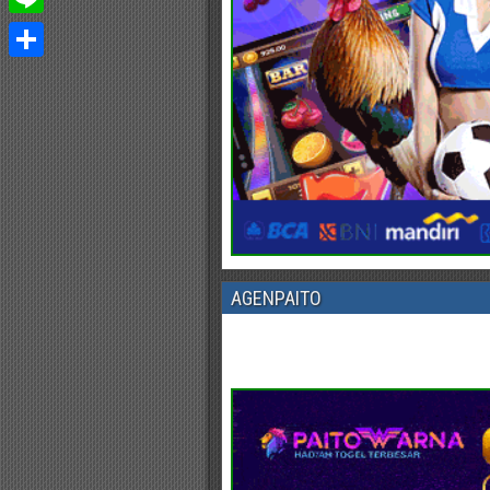
Line
Share
AGENPAITO