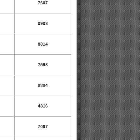
7607
0993
8814
7598
9894
4816
7097