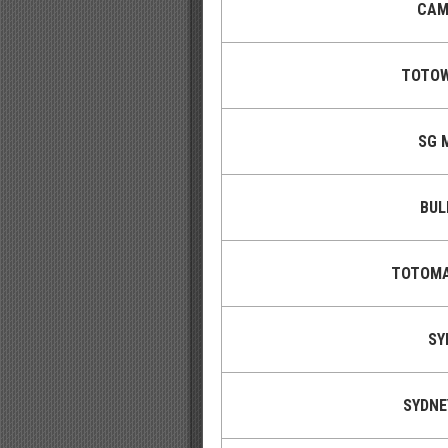
CAM
TOTO
SG 
BUL
TOTOMA
SY
SYDNE