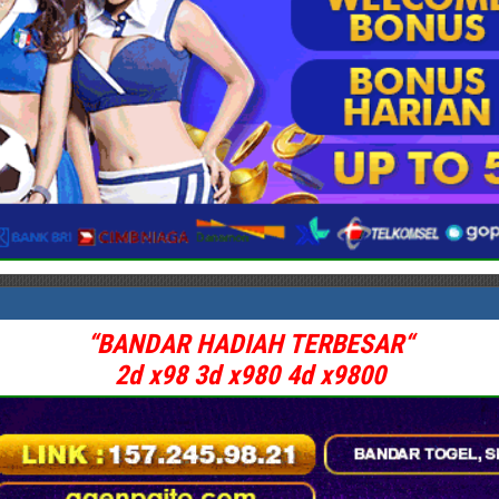
“BANDAR HADIAH TERBESAR
“
2d x98 3d x980 4d x9800