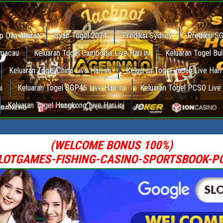
 keluaran nomor sgp , hk , sydney , bullseye , pcso dan pasaran togel lainya live 
p Dan Akurat
Syair Togel 2024
Prediksi Sydney
Prediksi S
omacau
Keluaran Togel Cambodia Live Hari ini
Keluaran Togel Bull
Keluaran Togel China Live Hari ini
Keluaran Togel Japan Live Hari 
i
Keluaran Togel SGP45 Live Hari ini
Keluaran Togel PCSO Live H
Keluaran Togel Hongkong Live Hari ini
(WELCOME BONUS 100%)
LOTGAMES-FISHING-CASINO-SPORTSBOOK-P