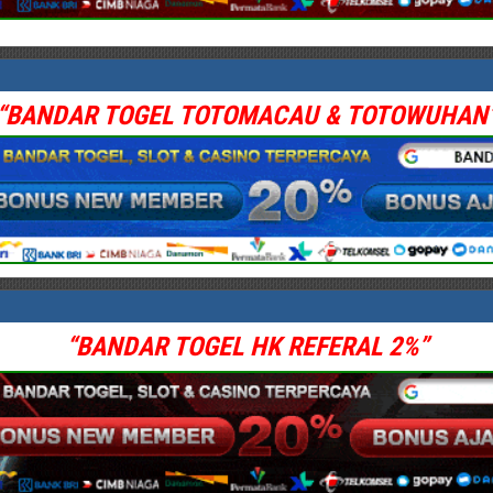
“BANDAR TOGEL TOTOMACAU & TOTOWUHAN
“BANDAR TOGEL HK REFERAL 2%”