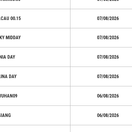
CAU 00.15
07/08/2026
KY MIDDAY
07/08/2026
NIA DAY
07/08/2026
INA DAY
07/08/2026
WUHAN09
06/08/2026
SIANG
06/08/2026