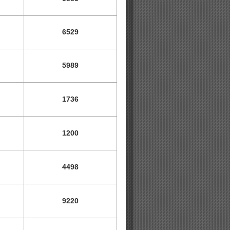
6529
5989
1736
1200
4498
9220