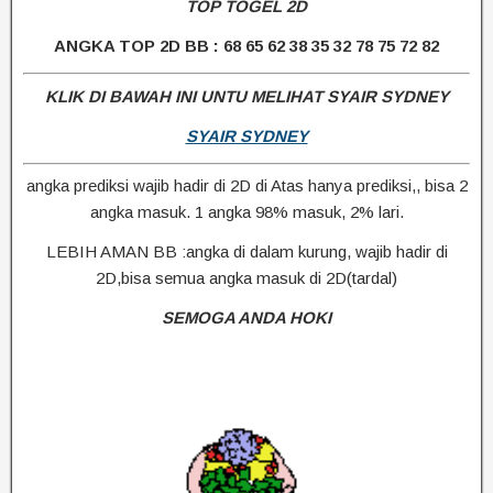
TOP TOGEL 2D
ANGKA TOP 2D BB : 68 65 62 38 35 32 78 75 72 82
KLIK DI BAWAH INI UNTU MELIHAT SYAIR SYDNEY
SYAIR SYDNEY
angka prediksi wajib hadir di 2D di Atas hanya prediksi,, bisa 2
angka masuk. 1 angka 98% masuk, 2% lari.
LEBIH AMAN BB :angka di dalam kurung, wajib hadir di
2D,bisa semua angka masuk di 2D(tardal)
SEMOGA ANDA HOKI