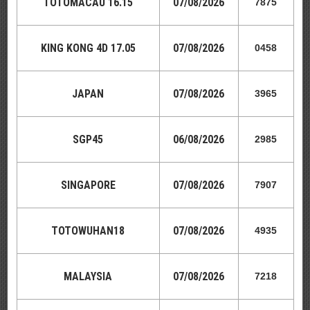
TOTOMACAU 16.15
07/08/2026
7875
KING KONG 4D 17.05
07/08/2026
0458
JAPAN
07/08/2026
3965
SGP45
06/08/2026
2985
SINGAPORE
07/08/2026
7907
TOTOWUHAN18
07/08/2026
4935
MALAYSIA
07/08/2026
7218