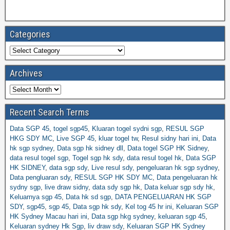
Categories
Archives
Recent Search Terms
Data SGP 45
,
togel sgp45
,
Kluaran togel sydni sgp
,
RESUL SGP
HKG SDY MC
,
Live SGP 45
,
kluar togel tw
,
Resul sidny hari ini
,
Data
hk sgp sydney
,
Data sgp hk sidney dll
,
Data togel SGP HK Sidney
,
data resul togel sgp
,
Togel sgp hk sdy
,
data resul togel hk
,
Data SGP
HK SIDNEY
,
data sgp sdy
,
Live resul sdy
,
pengeluaran hk sgp sydney
,
Data pengluaran sdy
,
RESUL SGP HK SDY MC
,
Data pengeluaran hk
sydny sgp
,
live draw sidny
,
data sdy sgp hk
,
Data keluar sgp sdy hk
,
Keluarnya sgp 45
,
Data hk sd sgp
,
DATA PENGELUARAN HK SGP
SDY
,
sgp45
,
sgp 45
,
Data sgp hk sdy
,
Kel tog 45 hr ini
,
Keluaran SGP
HK Sydney Macau hari ini
,
Data sgp hkg sydney
,
keluaran sgp 45
,
Keluaran sydney Hk Sgp
,
liv draw sdy
,
Keluaran SGP HK Sydney