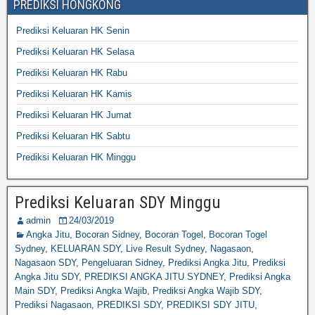
PREDIKSI HONGKONG
Prediksi Keluaran HK Senin
Prediksi Keluaran HK Selasa
Prediksi Keluaran HK Rabu
Prediksi Keluaran HK Kamis
Prediksi Keluaran HK Jumat
Prediksi Keluaran HK Sabtu
Prediksi Keluaran HK Minggu
Prediksi Keluaran SDY Minggu
admin
24/03/2019
Angka Jitu
,
Bocoran Sidney
,
Bocoran Togel
,
Bocoran Togel
Sydney
,
KELUARAN SDY
,
Live Result Sydney
,
Nagasaon
,
Nagasaon SDY
,
Pengeluaran Sidney
,
Prediksi Angka Jitu
,
Prediksi
Angka Jitu SDY
,
PREDIKSI ANGKA JITU SYDNEY
,
Prediksi Angka
Main SDY
,
Prediksi Angka Wajib
,
Prediksi Angka Wajib SDY
,
Prediksi Nagasaon
,
PREDIKSI SDY
,
PREDIKSI SDY JITU
,