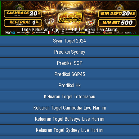
Keluaran hk sgp Hari Ini
Data result keluaran nomor sgp , hk , sydney , bullseye , pcso dan pasaran
togel lainya live hari ini
Data Keluaran Togel SGP HK Lengkap Dan Akurat
Syair Togel 2024
Prediksi Sydney
Prediksi SGP
Prediksi SGP45
Prediksi Hk
Keluaran Togel Totomacau
Keluaran Togel Cambodia Live Hari ini
Keluaran Togel Bullseye Live Hari ini
Keluaran Togel Sydney Live Hari ini