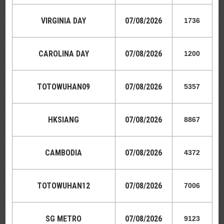
VIRGINIA DAY
07/08/2026
1736
CAROLINA DAY
07/08/2026
1200
TOTOWUHAN09
07/08/2026
5357
HKSIANG
07/08/2026
8867
CAMBODIA
07/08/2026
4372
TOTOWUHAN12
07/08/2026
7006
SG METRO
07/08/2026
9123