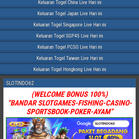
Keluaran Togel China Live Hari ini
Keluaran Togel Japan Live Hari ini
Keluaran Togel Singapore Live Hari ini
Keluaran Togel SGP45 Live Hari ini
Keluaran Togel PCSO Live Hari ini
Keluaran Togel Taiwan Live Hari ini
Keluaran Togel Hongkong Live Hari ini
SLOTINDO62
(WELCOME BONUS 100%)
“BANDAR SLOTGAMES-FISHING-CASINO-
SPORTSBOOK-POKER-AYAM”