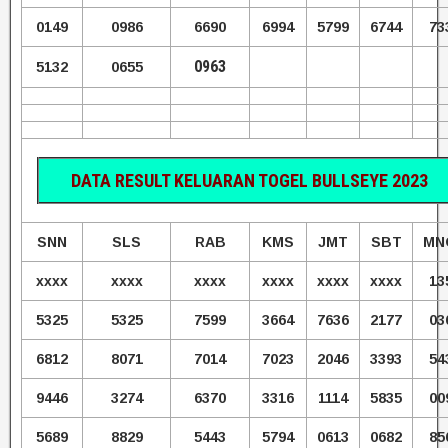
0149
0986
6690
6994
5799
6744
73
0963
5132
0655
DATA RESULT KELUARAN TOGEL BULLSEYE 2023
SNN
SLS
RAB
KMS
JMT
SBT
MN
xxxx
xxxx
xxxx
xxxx
xxxx
xxxx
13
5325
5325
7599
3664
7636
2177
03
6812
8071
7014
7023
2046
3393
54
9446
3274
6370
3316
1114
5835
00
5689
8829
5443
5794
0613
0682
85