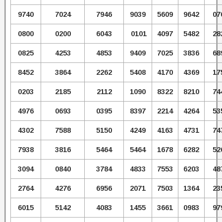
9740
7024
7946
9039
5609
9642
07
0800
0200
6043
0101
4097
5482
28
0825
4253
4853
9409
7025
3836
68
8452
3864
2262
5408
4170
4369
17
0203
2185
2112
1090
8322
8210
74
4976
0693
0395
8397
2214
4264
53
4302
7588
5150
4249
4163
4731
74
7938
3816
5464
5464
1678
6282
52
3094
0840
3784
4833
7553
6203
48
2764
4276
6956
2071
7503
1364
23
6015
5142
4083
1455
3661
0983
97