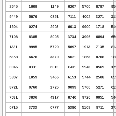
2645
1609
1149
6207
5700
8787
95
9449
5976
0851
7111
4002
3271
31
1604
0274
2903
6013
9900
1718
51
7108
8385
8005
3734
3996
6894
65
1331
9995
5720
5697
1913
7135
81
6358
6678
3370
5621
1863
8768
18
8046
0331
6013
8411
9943
8569
37
5807
1059
9466
6153
5744
2508
85
8721
0760
1725
9099
5766
5271
01
7031
3836
4317
8740
9720
0951
54
0715
3733
0777
5380
5108
8711
37