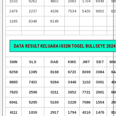
1533
9262
4802
2083
1704
6949
99
2479
2237
4106
7534
5420
9002
61
1165
6346
8149
DATA RESULT KELUARA1032N TOGEL BULLSEYE 2024
SNN
SLS
RAB
KMS
JMT
SBT
MN
6358
1385
8168
6723
8369
3084
64
8865
7433
9284
3448
1102
3001
40
7820
2596
0211
3652
7721
2001
66
6941
5295
5169
3228
7086
1554
29
4111
1036
2917
1794
4316
1476
81