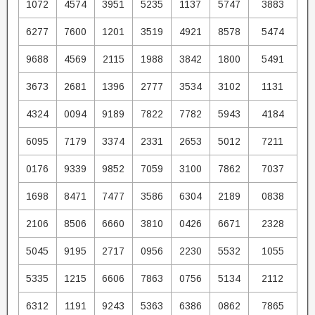
1072
4574
3951
5235
1137
5747
3883
6277
7600
1201
3519
4921
8578
5474
9688
4569
2115
1988
3842
1800
5491
3673
2681
1396
2777
3534
3102
1131
4324
0094
9189
7822
7782
5943
4184
6095
7179
3374
2331
2653
5012
7211
0176
9339
9852
7059
3100
7862
7037
1698
8471
7477
3586
6304
2189
0838
2106
8506
6660
3810
0426
6671
2328
5045
9195
2717
0956
2230
5532
1055
5335
1215
6606
7863
0756
5134
2112
6312
1191
9243
5363
6386
0862
7865