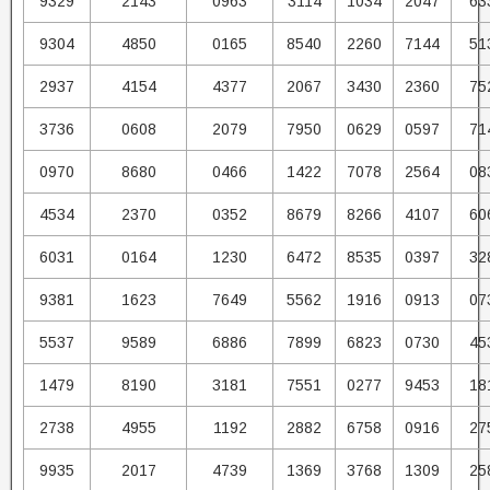
9329
2143
0963
3114
1034
2047
63
9304
4850
0165
8540
2260
7144
51
2937
4154
4377
2067
3430
2360
75
3736
0608
2079
7950
0629
0597
71
0970
8680
0466
1422
7078
2564
08
4534
2370
0352
8679
8266
4107
60
6031
0164
1230
6472
8535
0397
32
9381
1623
7649
5562
1916
0913
07
5537
9589
6886
7899
6823
0730
45
1479
8190
3181
7551
0277
9453
18
2738
4955
1192
2882
6758
0916
27
9935
2017
4739
1369
3768
1309
25