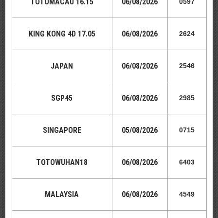
TOTOMACAU 16.15
06/08/2026
0597
KING KONG 4D 17.05
06/08/2026
2624
JAPAN
06/08/2026
2546
SGP45
06/08/2026
2985
SINGAPORE
05/08/2026
0715
TOTOWUHAN18
06/08/2026
6403
MALAYSIA
06/08/2026
4549