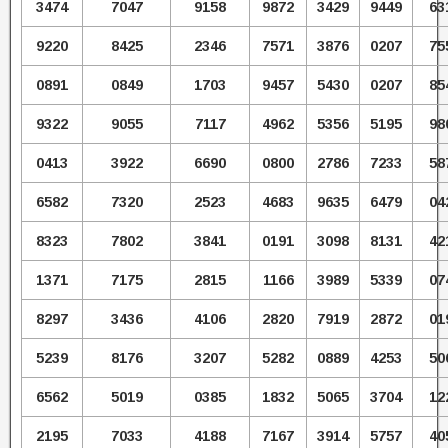
3474
7047
9158
9872
3429
9449
63
9220
8425
2346
7571
3876
0207
75
0891
0849
1703
9457
5430
0207
85
9322
9055
7117
4962
5356
5195
98
0413
3922
6690
0800
2786
7233
58
6582
7320
2523
4683
9635
6479
04
8323
7802
3841
0191
3098
8131
42
1371
7175
2815
1166
3989
5339
07
8297
3436
4106
2820
7919
2872
01
5239
8176
3207
5282
0889
4253
50
6562
5019
0385
1832
5065
3704
12
2195
7033
4188
7167
3914
5757
40