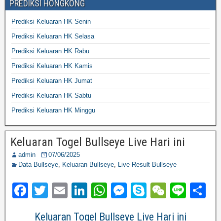
PREDIKSI HONGKONG
Prediksi Keluaran HK Senin
Prediksi Keluaran HK Selasa
Prediksi Keluaran HK Rabu
Prediksi Keluaran HK Kamis
Prediksi Keluaran HK Jumat
Prediksi Keluaran HK Sabtu
Prediksi Keluaran HK Minggu
Keluaran Togel Bullseye Live Hari ini
admin
07/06/2025
Data Bullseye
,
Keluaran Bullseye
,
Live Result Bullseye
F
T
E
Li
W
M
S
W
Li
S
a
wi
m
n
h
e
ky
e
n
h
Keluaran Togel Bullseye Live Hari ini