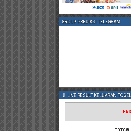
GROUP PREDIKSI TELEGRAM
⇓ LIVE RESULT KELUARAN TOGE
PA
TOTOWU