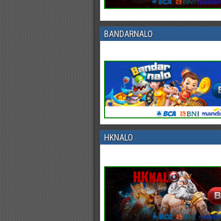
BANDARNALO
HKNALO