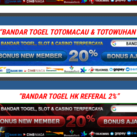
“BANDAR TOGEL TOTOMACAU & TOTOWUHAN
“BANDAR TOGEL HK REFERAL 2%”