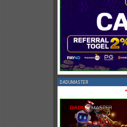
DADUMASTER