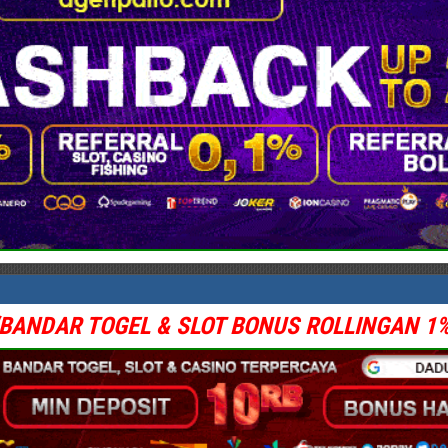
“BANDAR TOGEL & SLOT BONUS ROLLINGAN 1%