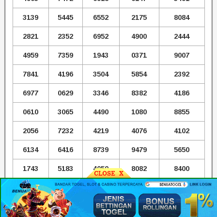
3139
5445
6552
2175
8084
2821
2352
6952
4900
2444
4959
7359
1943
0371
9007
7841
4196
3504
5854
2392
6977
0629
3346
8382
4186
0610
3065
4490
1080
8855
2056
7232
4219
4076
4102
6134
6416
8739
9479
5650
1743
5183
4050
8082
8400
9975
9335
6952
4283
1934
4890
8598
1126
8019
3253