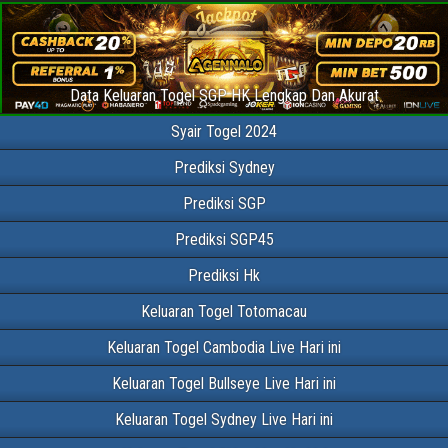
Keluaran hk sgp Hari Ini
Data result keluaran nomor sgp , hk , sydney , bullseye , pcso dan pasaran
togel lainya live hari ini
Data Keluaran Togel SGP HK Lengkap Dan Akurat
Syair Togel 2024
Prediksi Sydney
Prediksi SGP
Prediksi SGP45
Prediksi Hk
Keluaran Togel Totomacau
Keluaran Togel Cambodia Live Hari ini
Keluaran Togel Bullseye Live Hari ini
Keluaran Togel Sydney Live Hari ini