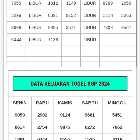
7055
LIBUR
1912
1149
LIBUR
8789
2056
3298
LIBUR
8391
9152
LIBUR
3114
5263
8698
LIBUR
9395
3571
LIBUR
7308
9507
6444
LIBUR
7136
LIBUR
DATA KELUARAN TOGEL SGP 2024
SENIN
RABU
KAMIS
SABTU
MINGGU
9059
2982
9124
9661
5451
8614
2754
9875
6272
7862
1881
0344
8555
1525
6118