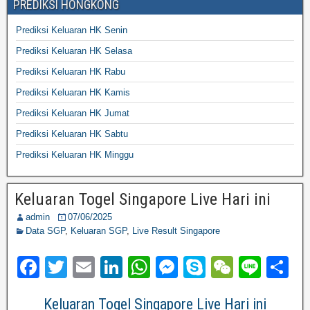
PREDIKSI HONGKONG
Prediksi Keluaran HK Senin
Prediksi Keluaran HK Selasa
Prediksi Keluaran HK Rabu
Prediksi Keluaran HK Kamis
Prediksi Keluaran HK Jumat
Prediksi Keluaran HK Sabtu
Prediksi Keluaran HK Minggu
Keluaran Togel Singapore Live Hari ini
admin
07/06/2025
Data SGP
,
Keluaran SGP
,
Live Result Singapore
F
T
E
Li
W
M
S
W
Li
S
a
wi
m
n
h
e
ky
e
n
h
Keluaran Togel Singapore Live Hari ini