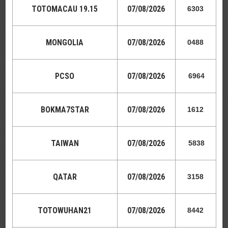
TOTOMACAU 19.15
07/08/2026
6303
MONGOLIA
07/08/2026
0488
PCSO
07/08/2026
6964
BOKMA7STAR
07/08/2026
1612
TAIWAN
07/08/2026
5838
QATAR
07/08/2026
3158
TOTOWUHAN21
07/08/2026
8442