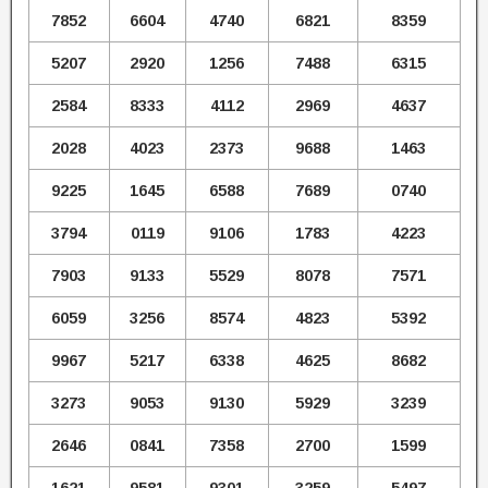
7852
6604
4740
6821
8359
5207
2920
1256
7488
6315
2584
8333
4112
2969
4637
2028
4023
2373
9688
1463
9225
1645
6588
7689
0740
3794
0119
9106
1783
4223
7903
9133
5529
8078
7571
6059
3256
8574
4823
5392
9967
5217
6338
4625
8682
3273
9053
9130
5929
3239
2646
0841
7358
2700
1599