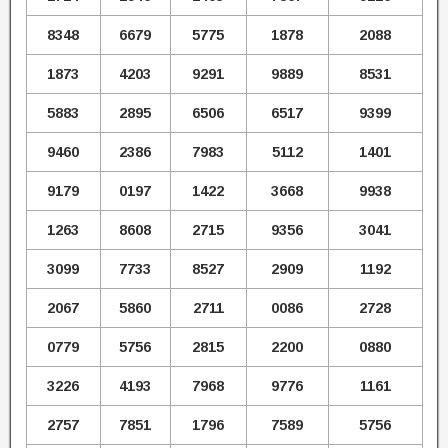
8348
6679
5775
1878
2088
1873
4203
9291
9889
8531
5883
2895
6506
6517
9399
9460
2386
7983
5112
1401
9179
0197
1422
3668
9938
1263
8608
2715
9356
3041
3099
7733
8527
2909
1192
2067
5860
2711
0086
2728
0779
5756
2815
2200
0880
3226
4193
7968
9776
1161
2757
7851
1796
7589
5756