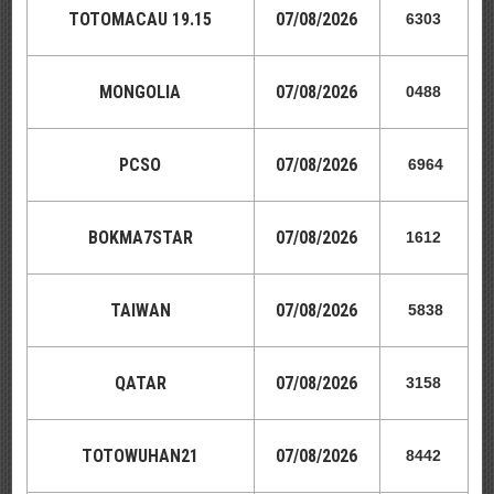
TOTOMACAU 19.15
07/08/2026
6303
MONGOLIA
07/08/2026
0488
PCSO
07/08/2026
6964
BOKMA7STAR
07/08/2026
1612
TAIWAN
07/08/2026
5838
QATAR
07/08/2026
3158
TOTOWUHAN21
07/08/2026
8442