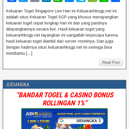
a
wi
m
n
h
e
ky
e
n
h
Keluaran Togel Singapore Live Hari ini Keluaranhksgp.net ini
c
tt
ail
k
at
ss
p
C
e
ar
adalah situs Keluaran Togel SGP yang khusus menayangkan
e
er
e
s
e
e
h
e
keluaran togel cepat lengkap hari ini dan yang pastinya
ditayangkannya secara live. Hasil keluaran togel yang
b
dI
A
n
at
keluaranhksgp.net tayangkan ini sangatlah terpecaya karena
o
n
p
g
hasil keluaran togel diambil dari server resminya. Dan juga
dengan hadirnya situs keluaranhksgp.net ini semoga bisa
o
p
er
membantu […]
k
Read Post
JUDIANGKA
“BANDAR TOGEL & CASINO BONUS
ROLLINGAN 1%”