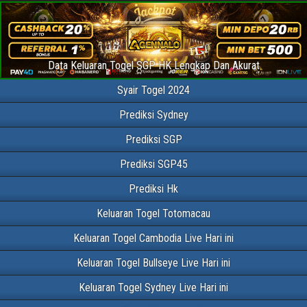
Keluaran hk sgp Hari Ini
Data result keluaran nomor sgp , hk , sydney , bullseye , pcso dan pasaran
togel lainya live hari ini
Data Keluaran Togel SGP HK Lengkap Dan Akurat
Syair Togel 2024
Prediksi Sydney
Prediksi SGP
Prediksi SGP45
Prediksi Hk
Keluaran Togel Totomacau
Keluaran Togel Cambodia Live Hari ini
Keluaran Togel Bullseye Live Hari ini
Keluaran Togel Sydney Live Hari ini