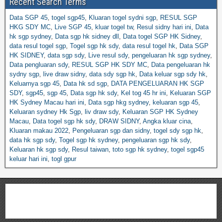
Recent Search Terms
Data SGP 45
,
togel sgp45
,
Kluaran togel sydni sgp
,
RESUL SGP
HKG SDY MC
,
Live SGP 45
,
kluar togel tw
,
Resul sidny hari ini
,
Data
hk sgp sydney
,
Data sgp hk sidney dll
,
Data togel SGP HK Sidney
,
data resul togel sgp
,
Togel sgp hk sdy
,
data resul togel hk
,
Data SGP
HK SIDNEY
,
data sgp sdy
,
Live resul sdy
,
pengeluaran hk sgp sydney
,
Data pengluaran sdy
,
RESUL SGP HK SDY MC
,
Data pengeluaran hk
sydny sgp
,
live draw sidny
,
data sdy sgp hk
,
Data keluar sgp sdy hk
,
Keluarnya sgp 45
,
Data hk sd sgp
,
DATA PENGELUARAN HK SGP
SDY
,
sgp45
,
sgp 45
,
Data sgp hk sdy
,
Kel tog 45 hr ini
,
Keluaran SGP
HK Sydney Macau hari ini
,
Data sgp hkg sydney
,
keluaran sgp 45
,
Keluaran sydney Hk Sgp
,
liv draw sdy
,
Keluaran SGP HK Sydney
Macau
,
Data togel sgp hk sdy
,
DRAW SIDNY
,
Angka kluar cina
,
Kluaran makau 2022
,
Pengeluaran sgp dan sidny
,
togel sdy sgp hk
,
data hk sgp sdy
,
Togel sgp hk sydney
,
pengeluaran sgp hk sdy
,
Keluaran hk sgp sdy
,
Resul taiwan
,
toto sgp hk sydney
,
togel sgp45
keluar hari ini
,
togl gpur