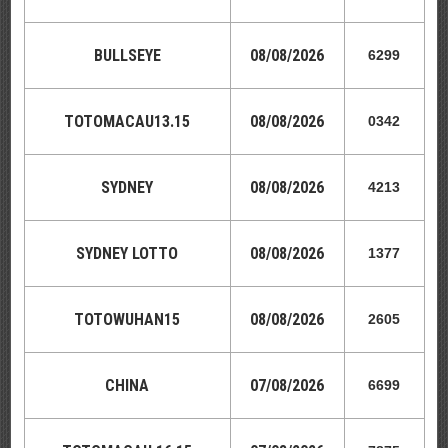
BULLSEYE
08/08/2026
6299
TOTOMACAU13.15
08/08/2026
0342
SYDNEY
08/08/2026
4213
SYDNEY LOTTO
08/08/2026
1377
TOTOWUHAN15
08/08/2026
2605
CHINA
07/08/2026
6699