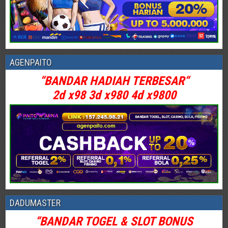
AGENPAITO
“BANDAR HADIAH TERBESAR
“
2d x98 3d x980 4d x9800
DADUMASTER
“BANDAR TOGEL & SLOT BONUS