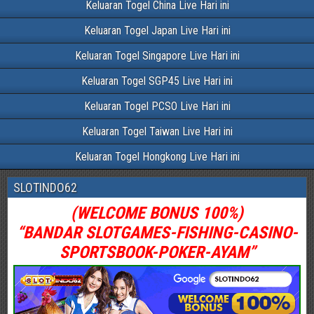
Keluaran Togel China Live Hari ini
Keluaran Togel Japan Live Hari ini
Keluaran Togel Singapore Live Hari ini
Keluaran Togel SGP45 Live Hari ini
Keluaran Togel PCSO Live Hari ini
Keluaran Togel Taiwan Live Hari ini
Keluaran Togel Hongkong Live Hari ini
SLOTINDO62
(WELCOME BONUS 100%)
“BANDAR SLOTGAMES-FISHING-CASINO-
SPORTSBOOK-POKER-AYAM”