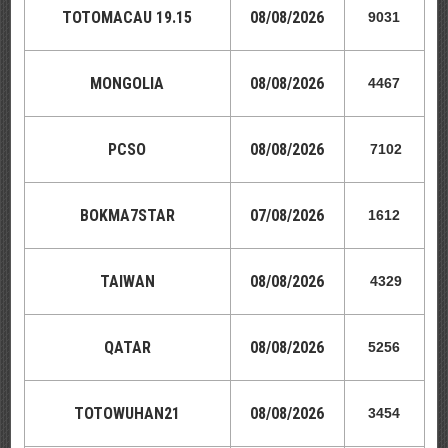
TOTOMACAU 19.15
08/08/2026
9031
MONGOLIA
08/08/2026
4467
PCSO
08/08/2026
7102
BOKMA7STAR
07/08/2026
1612
TAIWAN
08/08/2026
4329
QATAR
08/08/2026
5256
TOTOWUHAN21
08/08/2026
3454