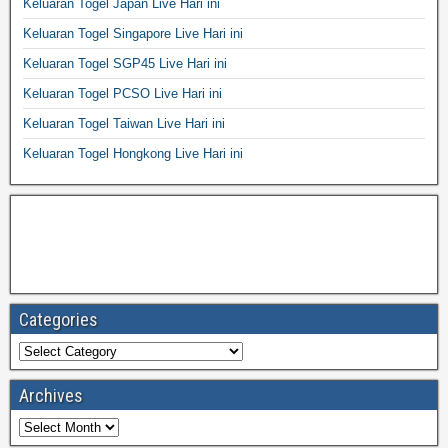
Keluaran Togel Japan Live Hari ini
Keluaran Togel Singapore Live Hari ini
Keluaran Togel SGP45 Live Hari ini
Keluaran Togel PCSO Live Hari ini
Keluaran Togel Taiwan Live Hari ini
Keluaran Togel Hongkong Live Hari ini
Categories
Archives