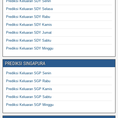
Prediksi Keluaran SDY Senin
Prediksi Keluaran SDY Selasa
Prediksi Keluaran SDY Rabu
Prediksi Keluaran SDY Kamis
Prediksi Keluaran SDY Jumat
Prediksi Keluaran SDY Sabtu
Prediksi Keluaran SDY Minggu
PREDIKSI SINGAPURA
Prediksi Keluaran SGP Senin
Prediksi Keluaran SGP Rabu
Prediksi Keluaran SGP Kamis
Prediksi Keluaran SGP Sabtu
Prediksi Keluaran SGP Minggu