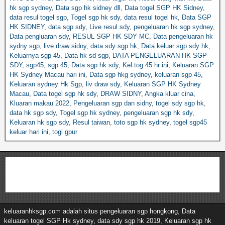
hk sgp sydney
,
Data sgp hk sidney dll
,
Data togel SGP HK Sidney
,
data resul togel sgp
,
Togel sgp hk sdy
,
data resul togel hk
,
Data SGP
HK SIDNEY
,
data sgp sdy
,
Live resul sdy
,
pengeluaran hk sgp sydney
,
Data pengluaran sdy
,
RESUL SGP HK SDY MC
,
Data pengeluaran hk
sydny sgp
,
live draw sidny
,
data sdy sgp hk
,
Data keluar sgp sdy hk
,
Keluarnya sgp 45
,
Data hk sd sgp
,
DATA PENGELUARAN HK SGP
SDY
,
sgp45
,
sgp 45
,
Data sgp hk sdy
,
Kel tog 45 hr ini
,
Keluaran SGP
HK Sydney Macau hari ini
,
Data sgp hkg sydney
,
keluaran sgp 45
,
Keluaran sydney Hk Sgp
,
liv draw sdy
,
Keluaran SGP HK Sydney
Macau
,
Data togel sgp hk sdy
,
DRAW SIDNY
,
Angka kluar cina
,
Kluaran makau 2022
,
Pengeluaran sgp dan sidny
,
togel sdy sgp hk
,
data hk sgp sdy
,
Togel sgp hk sydney
,
pengeluaran sgp hk sdy
,
Keluaran hk sgp sdy
,
Resul taiwan
,
toto sgp hk sydney
,
togel sgp45
keluar hari ini
,
togl gpur
keluaranhksgp.com adalah situs pengeluaran sgp hongkong, Data
keluaran togel SGP Hk sydney, data sdy sgp hk 2019, Keluaran sgp hk