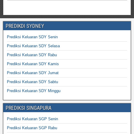
PREDIKDI SYDNEY
Prediksi Keluaran SDY Senin
Prediksi Keluaran SDY Selasa
Prediksi Keluaran SDY Rabu
Prediksi Keluaran SDY Kamis
Prediksi Keluaran SDY Jumat
Prediksi Keluaran SDY Sabtu
Prediksi Keluaran SDY Minggu
PREDIKSI SINGAPURA
Prediksi Keluaran SGP Senin
Prediksi Keluaran SGP Rabu