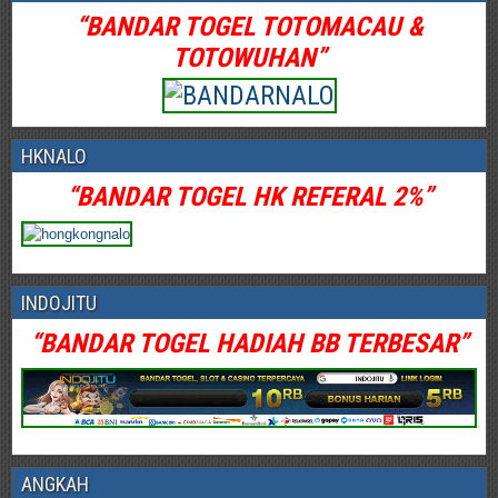
“BANDAR TOGEL TOTOMACAU &
TOTOWUHAN”
HKNALO
“BANDAR TOGEL HK REFERAL 2%”
INDOJITU
“BANDAR TOGEL HADIAH BB TERBESAR”
ANGKAH