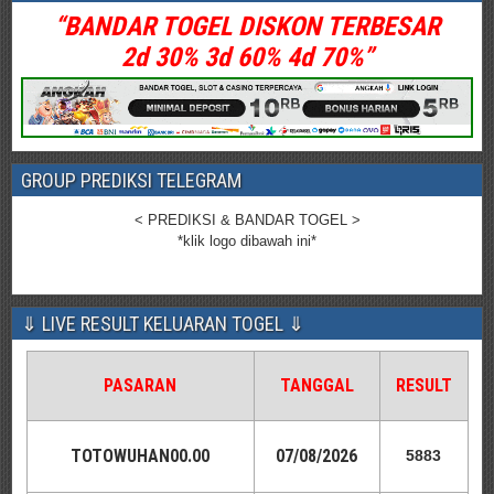
“BANDAR TOGEL DISKON TERBESAR
2d 30% 3d 60% 4d 70%”
GROUP PREDIKSI TELEGRAM
< PREDIKSI & BANDAR TOGEL >
*klik logo dibawah ini*
⇓ LIVE RESULT KELUARAN TOGEL ⇓
PASARAN
TANGGAL
RESULT
TOTOWUHAN00.00
07/08/2026
5883