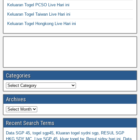
Keluaran Togel PCSO Live Hari ini
Keluaran Togel Taiwan Live Hari ini
Keluaran Togel Hongkong Live Hari ini
Categories
Archives
Recent Search Terms
Data SGP 45
,
togel sgp45
,
Kluaran togel sydni sgp
,
RESUL SGP
HKG SDY MC
,
Live SGP 45
,
kluar togel tw
,
Resul sidny hari ini
,
Data