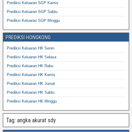
Prediksi Keluaran SGP Kamis
Prediksi Keluaran SGP Sabtu
Prediksi Keluaran SGP Minggu
PREDIKSI HONGKONG
Prediksi Keluaran HK Senin
Prediksi Keluaran HK Selasa
Prediksi Keluaran HK Rabu
Prediksi Keluaran HK Kamis
Prediksi Keluaran HK Jumat
Prediksi Keluaran HK Sabtu
Prediksi Keluaran HK Minggu
Tag:
angka akurat sdy