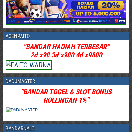
AGENPAITO
“BANDAR HADIAH TERBESAR
“
2d x98 3d x980 4d x9800
DADUMASTER
“BANDAR TOGEL & SLOT BONUS
ROLLINGAN 1%”
BANDARNALO