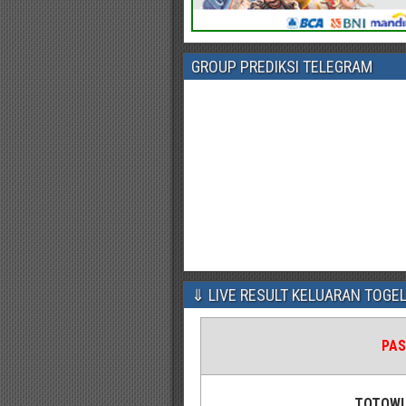
GROUP PREDIKSI TELEGRAM
⇓ LIVE RESULT KELUARAN TOGE
PA
TOTOWU