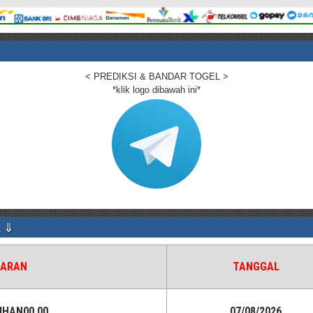
< PREDIKSI & BANDAR TOGEL >
*klik logo dibawah ini*
L ⇓
SARAN
TANGGAL
HAN00.00
07/08/2026