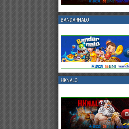
BANDARNALO
HKNALO