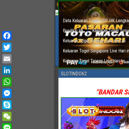
Keluaran hk sgp Hari Ini
Data result
Data Keluaran Togel SGP HK Lengka
Prediksi Hk
Keluaran Togel Tot
Keluaran Togel Sydney Live Hari ini
Facebook
Keluaran Togel Singapore Live Hari in
Twitter
Keluaran Togel Taiwan Live Hari ini
Email
SLOTINDO62
LinkedIn
“BANDAR S
WhatsApp
Messenger
Skype
WeChat