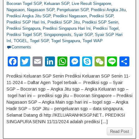
Bocoran Togel SGP
,
Keluaran SGP
,
Live Result Singapore
,
Nagasaon
,
Nagasaon SGP
,
Pengeluaran SGP
,
Prediksi Angka Jitu
,
Prediksi Angka Jitu SGP
,
Prediksi Nagasaon
,
Prediksi SGP
,
Prediksi SGP Hari Ini
,
Prediksi SGP Jitu
,
Prediksi SGP Senin
,
Prediksi Singapura
,
Prediksi Singapura Hari Ini
,
Prediksi Togel
,
Prediksi Togel SGP
,
Singaporepools
,
Syair SGP
,
Syair SGP Hari
InI
,
TOGEL
,
Togel SGP
,
Togel Singapura
,
Togel WAP
Comments
F
T
E
Li
W
M
S
W
Li
S
a
wi
m
n
h
e
ky
e
n
h
Prediksi Keluaran SGP Senin Prediksi Keluaran SGP Senin 11-
c
tt
ail
k
at
ss
p
C
e
ar
11-2024 – Daftar Agen Togel terbaik – Prediksi sgp – Syair
e
er
e
s
e
e
h
e
SGP – Bocoran sgp – Angka Jitu sgp – Angka Keluaran sgp –
togel hari ini – prediksi sgp jitu – Bocoran Singapore – Prediksi
b
dI
A
n
at
Nagasaon SGP – Angka Main sgp hari ini – togel sgp – Angka
o
n
p
g
Hadir SGP – SGP Jitu – pengeluaran sgp – data singapura.
Selamat Datang di http://KELUARANHKSGP.NET.. PREDIKSI
o
p
er
SINGAPURA SENIN 11/11/2024 adalah prediksi […]
k
Read Post