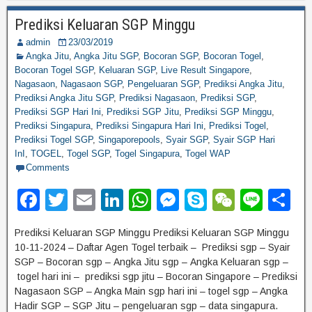
Prediksi Keluaran SGP Minggu
admin
23/03/2019
Angka Jitu
,
Angka Jitu SGP
,
Bocoran SGP
,
Bocoran Togel
,
Bocoran Togel SGP
,
Keluaran SGP
,
Live Result Singapore
,
Nagasaon
,
Nagasaon SGP
,
Pengeluaran SGP
,
Prediksi Angka Jitu
,
Prediksi Angka Jitu SGP
,
Prediksi Nagasaon
,
Prediksi SGP
,
Prediksi SGP Hari Ini
,
Prediksi SGP Jitu
,
Prediksi SGP Minggu
,
Prediksi Singapura
,
Prediksi Singapura Hari Ini
,
Prediksi Togel
,
Prediksi Togel SGP
,
Singaporepools
,
Syair SGP
,
Syair SGP Hari
InI
,
TOGEL
,
Togel SGP
,
Togel Singapura
,
Togel WAP
Comments
F
T
E
Li
W
M
S
W
Li
S
a
wi
m
n
h
e
ky
e
n
h
Prediksi Keluaran SGP Minggu Prediksi Keluaran SGP Minggu
c
tt
ail
k
at
ss
p
C
e
ar
10-11-2024 – Daftar Agen Togel terbaik – Prediksi sgp – Syair
e
er
e
s
e
e
h
e
SGP – Bocoran sgp – Angka Jitu sgp – Angka Keluaran sgp –
togel hari ini – prediksi sgp jitu – Bocoran Singapore – Prediksi
b
dI
A
n
at
Nagasaon SGP – Angka Main sgp hari ini – togel sgp – Angka
o
n
p
g
Hadir SGP – SGP Jitu – pengeluaran sgp – data singapura.