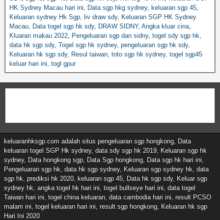
HK Sydney Macau hari ini
,
Data sgp hkg sydney
,
keluaran sgp 45
,
Keluaran sydney Hk Sgp
,
liv draw sdy
,
Keluaran SGP HK Sydney
Macau
,
Data togel sgp hk sdy
,
DRAW SIDNY
,
Angka kluar cina
,
Kluaran makau 2022
,
Pengeluaran sgp dan sidny
,
togel sdy sgp hk
,
data hk sgp sdy
,
Togel sgp hk sydney
,
pengeluaran sgp hk sdy
,
Keluaran hk sgp sdy
,
Resul taiwan
,
toto sgp hk sydney
,
togel sgp45
keluar hari ini
,
togl gpur
keluaranhksgp.com adalah situs pengeluaran sgp hongkong, Data
keluaran togel SGP Hk sydney, data sdy sgp hk 2019, Keluaran sgp hk
sydney, Data hongkong sgp, Data Sgp hongkong, Data sgp hk hari ini,
Pengeluaran sgp hk, data hk sgp sydney, Keluaran sgp sydney hk, data
sgp hk, prediksi hk 2020, keluaran sgp 45, Data hk sgp sdy, Keluar sgp
sydney hk, angka togel hk hari ini, togel bullseye hari ini, data togel
Taiwan hari ini, togel china keluaran, data cambodia hari ini, result PCSO
malam ini, togel keluaran hari ini, result sgp hongkong, Keluaran hk sgp
Hari Ini 2020