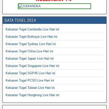
DATA TOGEL 2024
Keluaran Togel Cambodia Live Hari ini
Keluaran Togel Bullseye Live Hari ini
Keluaran Togel Sydney Live Hari ini
Keluaran Togel China Live Hari ini
Keluaran Togel Japan Live Hari ini
Keluaran Togel Singapore Live Hari ini
Keluaran Togel SGP45 Live Hari ini
Keluaran Togel PCSO Live Hari ini
Keluaran Togel Taiwan Live Hari ini
Keluaran Togel Hongkong Live Hari ini