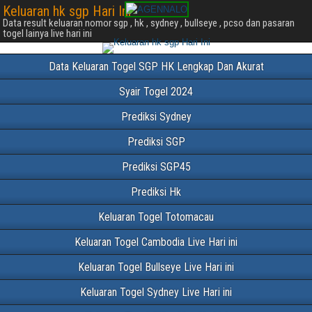
Keluaran hk sgp Hari Ini
Data result keluaran nomor sgp , hk , sydney , bullseye , pcso dan pasaran
togel lainya live hari ini
Data Keluaran Togel SGP HK Lengkap Dan Akurat
Syair Togel 2024
Prediksi Sydney
Prediksi SGP
Prediksi SGP45
Prediksi Hk
Keluaran Togel Totomacau
Keluaran Togel Cambodia Live Hari ini
Keluaran Togel Bullseye Live Hari ini
Keluaran Togel Sydney Live Hari ini