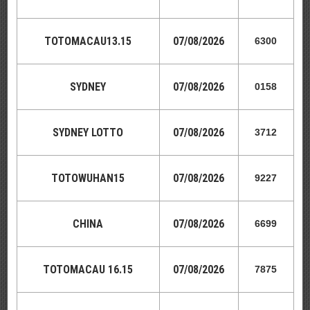
TOTOMACAU13.15
07/08/2026
6300
SYDNEY
07/08/2026
0158
SYDNEY LOTTO
07/08/2026
3712
TOTOWUHAN15
07/08/2026
9227
CHINA
07/08/2026
6699
TOTOMACAU 16.15
07/08/2026
7875