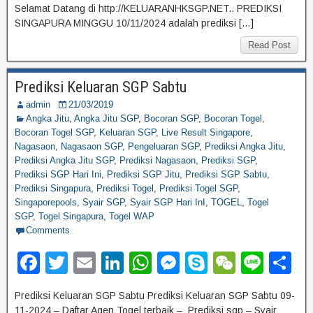
Selamat Datang di http://KELUARANHKSGP.NET.. PREDIKSI
o
p
er
SINGAPURA MINGGU 10/11/2024 adalah prediksi […]
k
Read Post
Prediksi Keluaran SGP Sabtu
admin
21/03/2019
Angka Jitu
,
Angka Jitu SGP
,
Bocoran SGP
,
Bocoran Togel
,
Bocoran Togel SGP
,
Keluaran SGP
,
Live Result Singapore
,
Nagasaon
,
Nagasaon SGP
,
Pengeluaran SGP
,
Prediksi Angka Jitu
,
Prediksi Angka Jitu SGP
,
Prediksi Nagasaon
,
Prediksi SGP
,
Prediksi SGP Hari Ini
,
Prediksi SGP Jitu
,
Prediksi SGP Sabtu
,
Prediksi Singapura
,
Prediksi Togel
,
Prediksi Togel SGP
,
Singaporepools
,
Syair SGP
,
Syair SGP Hari InI
,
TOGEL
,
Togel
SGP
,
Togel Singapura
,
Togel WAP
Comments
F
T
E
Li
W
M
S
W
Li
S
a
wi
m
n
h
e
ky
e
n
h
Prediksi Keluaran SGP Sabtu Prediksi Keluaran SGP Sabtu 09-
c
tt
ail
k
at
ss
p
C
e
ar
11-2024 – Daftar Agen Togel terbaik – Prediksi sgp – Syair