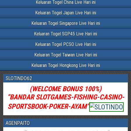
Keluaran Togel China Live Hari ini
Keluaran Togel Japan Live Hari ini
Keluaran Togel Singapore Live Hari ini
Keluaran Togel SGP45 Live Hari ini
Keluaran Togel PCSO Live Hari ini
Keluaran Togel Taiwan Live Hari ini
Keluaran Togel Hongkong Live Hari ini
SLOTINDO62
(WELCOME BONUS 100%)
“BANDAR SLOTGAMES-FISHING-CASINO-
SPORTSBOOK-POKER-AYAM”
AGENPAITO