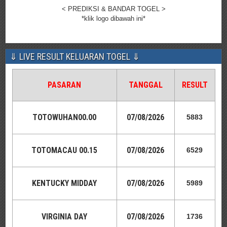
< PREDIKSI & BANDAR TOGEL >
*klik logo dibawah ini*
⇓ LIVE RESULT KELUARAN TOGEL ⇓
PASARAN
TANGGAL
RESULT
TOTOWUHAN00.00
07/08/2026
5883
TOTOMACAU 00.15
07/08/2026
6529
KENTUCKY MIDDAY
07/08/2026
5989
VIRGINIA DAY
07/08/2026
1736