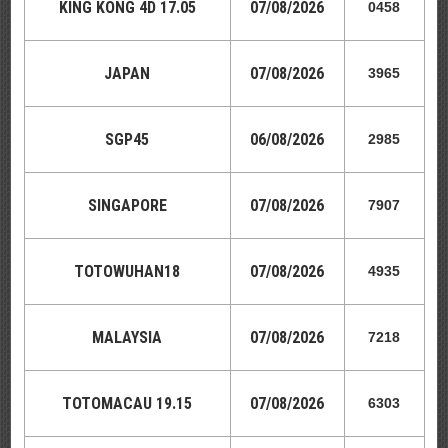
KING KONG 4D 17.05
07/08/2026
0458
JAPAN
07/08/2026
3965
SGP45
06/08/2026
2985
SINGAPORE
07/08/2026
7907
TOTOWUHAN18
07/08/2026
4935
MALAYSIA
07/08/2026
7218
TOTOMACAU 19.15
07/08/2026
6303