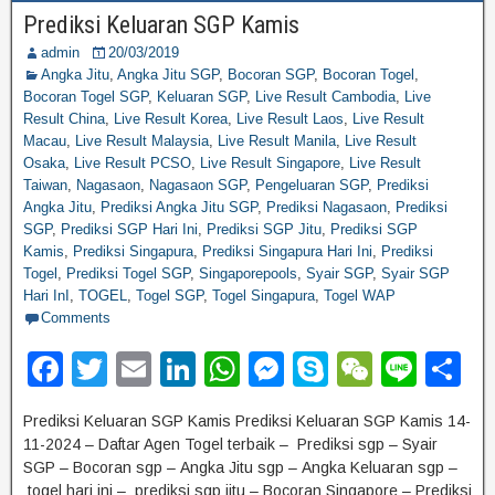
Prediksi Keluaran SGP Kamis
admin
20/03/2019
Angka Jitu
,
Angka Jitu SGP
,
Bocoran SGP
,
Bocoran Togel
,
Bocoran Togel SGP
,
Keluaran SGP
,
Live Result Cambodia
,
Live
Result China
,
Live Result Korea
,
Live Result Laos
,
Live Result
Macau
,
Live Result Malaysia
,
Live Result Manila
,
Live Result
Osaka
,
Live Result PCSO
,
Live Result Singapore
,
Live Result
Taiwan
,
Nagasaon
,
Nagasaon SGP
,
Pengeluaran SGP
,
Prediksi
Angka Jitu
,
Prediksi Angka Jitu SGP
,
Prediksi Nagasaon
,
Prediksi
SGP
,
Prediksi SGP Hari Ini
,
Prediksi SGP Jitu
,
Prediksi SGP
Kamis
,
Prediksi Singapura
,
Prediksi Singapura Hari Ini
,
Prediksi
Togel
,
Prediksi Togel SGP
,
Singaporepools
,
Syair SGP
,
Syair SGP
Hari InI
,
TOGEL
,
Togel SGP
,
Togel Singapura
,
Togel WAP
Comments
F
T
E
Li
W
M
S
W
Li
S
a
wi
m
n
h
e
ky
e
n
h
Prediksi Keluaran SGP Kamis Prediksi Keluaran SGP Kamis 14-
c
tt
ail
k
at
ss
p
C
e
ar
11-2024 – Daftar Agen Togel terbaik – Prediksi sgp – Syair
e
er
e
s
e
e
h
e
SGP – Bocoran sgp – Angka Jitu sgp – Angka Keluaran sgp –
togel hari ini – prediksi sgp jitu – Bocoran Singapore – Prediksi