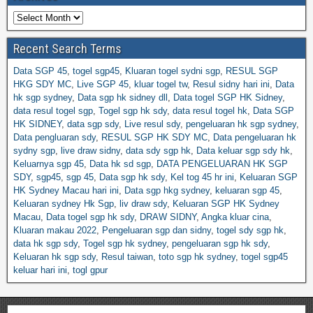
Recent Search Terms
Data SGP 45
,
togel sgp45
,
Kluaran togel sydni sgp
,
RESUL SGP
HKG SDY MC
,
Live SGP 45
,
kluar togel tw
,
Resul sidny hari ini
,
Data
hk sgp sydney
,
Data sgp hk sidney dll
,
Data togel SGP HK Sidney
,
data resul togel sgp
,
Togel sgp hk sdy
,
data resul togel hk
,
Data SGP
HK SIDNEY
,
data sgp sdy
,
Live resul sdy
,
pengeluaran hk sgp sydney
,
Data pengluaran sdy
,
RESUL SGP HK SDY MC
,
Data pengeluaran hk
sydny sgp
,
live draw sidny
,
data sdy sgp hk
,
Data keluar sgp sdy hk
,
Keluarnya sgp 45
,
Data hk sd sgp
,
DATA PENGELUARAN HK SGP
SDY
,
sgp45
,
sgp 45
,
Data sgp hk sdy
,
Kel tog 45 hr ini
,
Keluaran SGP
HK Sydney Macau hari ini
,
Data sgp hkg sydney
,
keluaran sgp 45
,
Keluaran sydney Hk Sgp
,
liv draw sdy
,
Keluaran SGP HK Sydney
Macau
,
Data togel sgp hk sdy
,
DRAW SIDNY
,
Angka kluar cina
,
Kluaran makau 2022
,
Pengeluaran sgp dan sidny
,
togel sdy sgp hk
,
data hk sgp sdy
,
Togel sgp hk sydney
,
pengeluaran sgp hk sdy
,
Keluaran hk sgp sdy
,
Resul taiwan
,
toto sgp hk sydney
,
togel sgp45
keluar hari ini
,
togl gpur