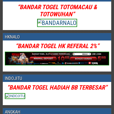
“BANDAR TOGEL TOTOMACAU &
TOTOWUHAN”
HKNALO
“BANDAR TOGEL HK REFERAL 2%”
INDOJITU
“BANDAR TOGEL HADIAH BB TERBESAR”
ANGKAH