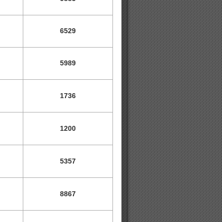
6529
5989
1736
1200
5357
8867