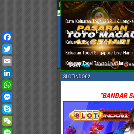
Keluaran hk sgp Hari Ini
Data result
Data Keluaran Togel SGP HK Lengka
Prediksi Hk
Keluaran Togel Tot
Keluaran Togel Sydney Live Hari ini
Facebook
Keluaran Togel Singapore Live Hari in
Twitter
Keluaran Togel Taiwan Live Hari ini
Email
SLOTINDO62
LinkedIn
“BANDAR S
WhatsApp
Messenger
Skype
WeChat