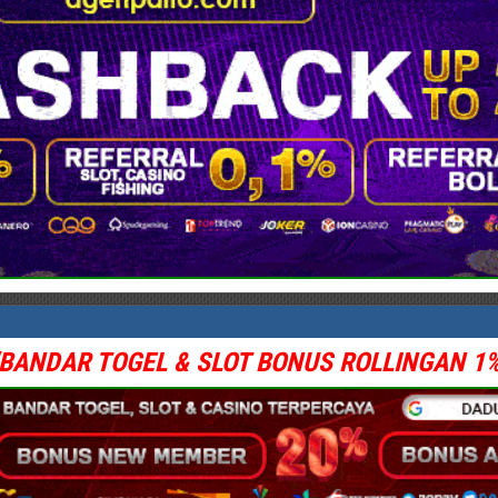
“BANDAR TOGEL & SLOT BONUS ROLLINGAN 1%