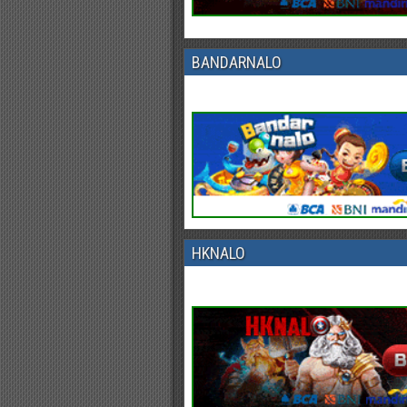
BANDARNALO
HKNALO