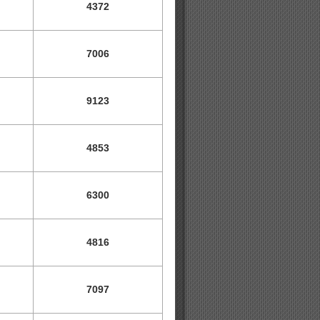
4372
7006
9123
4853
6300
4816
7097