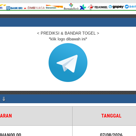
< PREDIKSI & BANDAR TOGEL >
*klik logo dibawah ini*
L ⇓
SARAN
TANGGAL
HAN00.00
07/08/2026