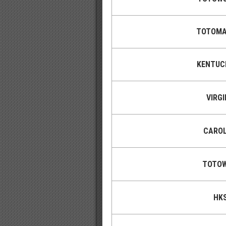
TOTOMA
KENTUC
VIRGI
CAROL
TOTO
HK