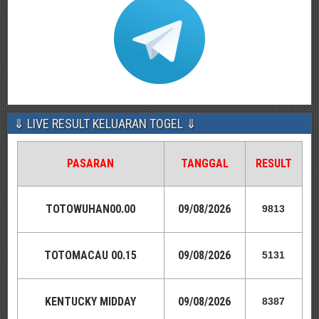
⇓ LIVE RESULT KELUARAN TOGEL ⇓
PASARAN
TANGGAL
RESULT
TOTOWUHAN00.00
09/08/2026
9813
TOTOMACAU 00.15
09/08/2026
5131
KENTUCKY MIDDAY
09/08/2026
8387