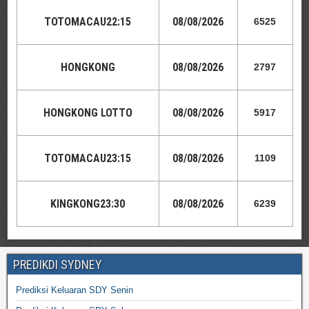
TOTOMACAU22:15
08/08/2026
6525
HONGKONG
08/08/2026
2797
HONGKONG LOTTO
08/08/2026
5917
TOTOMACAU23:15
08/08/2026
1109
KINGKONG23:30
08/08/2026
6239
PREDIKDI SYDNEY
Prediksi Keluaran SDY Senin