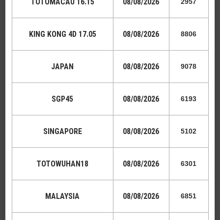
TOTOMACAU 16.15
08/08/2026
2957
KING KONG 4D 17.05
08/08/2026
8806
JAPAN
08/08/2026
9078
SGP45
08/08/2026
6193
SINGAPORE
08/08/2026
5102
TOTOWUHAN18
08/08/2026
6301
MALAYSIA
08/08/2026
6851