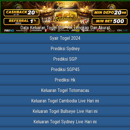
Keluaran hk sgp Hari Ini
Data result keluaran nomor sgp , hk , sydney , bullseye , pcso dan pasaran
togel lainya live hari ini
Data Keluaran Togel SGP HK Lengkap Dan Akurat
Syair Togel 2024
Prediksi Sydney
Prediksi SGP
Prediksi SGP45
Prediksi Hk
Keluaran Togel Totomacau
Keluaran Togel Cambodia Live Hari ini
Keluaran Togel Bullseye Live Hari ini
Keluaran Togel Sydney Live Hari ini