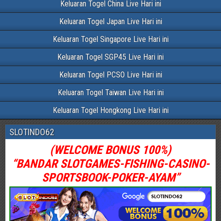
Keluaran Togel China Live Hari ini
Keluaran Togel Japan Live Hari ini
Keluaran Togel Singapore Live Hari ini
Keluaran Togel SGP45 Live Hari ini
Keluaran Togel PCSO Live Hari ini
Keluaran Togel Taiwan Live Hari ini
Keluaran Togel Hongkong Live Hari ini
SLOTINDO62
(WELCOME BONUS 100%)
“BANDAR SLOTGAMES-FISHING-CASINO-
SPORTSBOOK-POKER-AYAM”