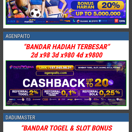
AGENPAITO
“BANDAR HADIAH TERBESAR
“
2d x98 3d x980 4d x9800
DADUMASTER
“BANDAR TOGEL & SLOT BONUS