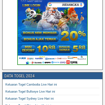
DATA TOGEL 2024
Keluaran Togel Cambodia Live Hari ini
Keluaran Togel Bullseye Live Hari ini
Keluaran Togel Sydney Live Hari ini