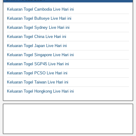
Keluaran Togel Cambodia Live Hari ini
Keluaran Togel Bullseye Live Hari ini
Keluaran Togel Sydney Live Hari ini
Keluaran Togel China Live Hari ini
Keluaran Togel Japan Live Hari ini
Keluaran Togel Singapore Live Hari ini
Keluaran Togel SGP45 Live Hari ini
Keluaran Togel PCSO Live Hari ini
Keluaran Togel Taiwan Live Hari ini
Keluaran Togel Hongkong Live Hari ini