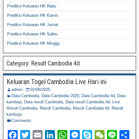
Prediksi Keluaran HK Rabu
Prediksi Keluaran HK Kamis
Prediksi Keluaran HK Jumat
Prediksi Keluaran HK Sabtu
Prediksi Keluaran HK Minggu
Category:
Result Cambodia 4d
Keluaran Togel Cambodia Live Hari ini
admin
02/06/2025
Data Cambodia
,
Data Cambodia 2020
,
Data Cambodia 4d
,
Data
kamboja
,
Data result Cambodia
,
Data result Cambodia 4d
,
Live
Result Cambodia
,
Result Cambodia
,
Result Cambodia 4d
,
Result
kamboja
Comments
F
T
E
Li
W
M
S
W
Li
S