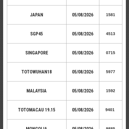
JAPAN
05/08/2026
1581
SGP45
05/08/2026
4513
SINGAPORE
05/08/2026
0715
TOTOWUHAN18
05/08/2026
5977
MALAYSIA
05/08/2026
1592
TOTOMACAU 19.15
05/08/2026
9401
MONGOLIA
05/08/2026
9885