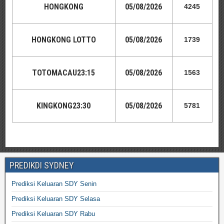
HONGKONG
05/08/2026
4245
HONGKONG LOTTO
05/08/2026
1739
TOTOMACAU23:15
05/08/2026
1563
KINGKONG23:30
05/08/2026
5781
PREDIKDI SYDNEY
Prediksi Keluaran SDY Senin
Prediksi Keluaran SDY Selasa
Prediksi Keluaran SDY Rabu