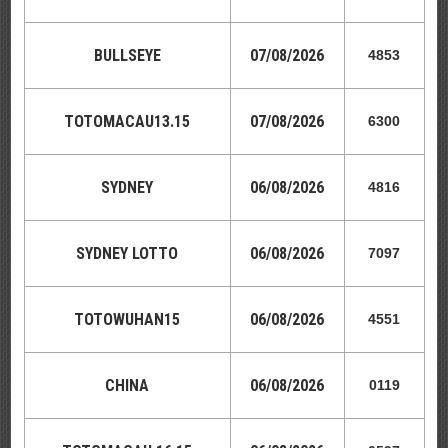
BULLSEYE
07/08/2026
4853
TOTOMACAU13.15
07/08/2026
6300
SYDNEY
06/08/2026
4816
SYDNEY LOTTO
06/08/2026
7097
TOTOWUHAN15
06/08/2026
4551
CHINA
06/08/2026
0119