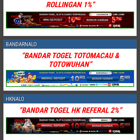
ROLLINGAN 1%”
BANDARNALO
“BANDAR TOGEL TOTOMACAU &
TOTOWUHAN”
HKNALO
“BANDAR TOGEL HK REFERAL 2%”