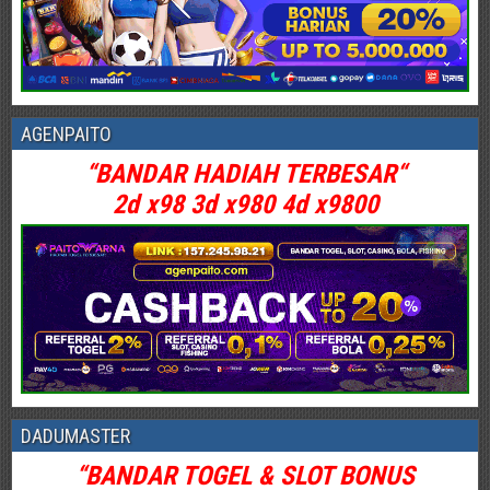
AGENPAITO
“BANDAR HADIAH TERBESAR
“
2d x98 3d x980 4d x9800
DADUMASTER
“BANDAR TOGEL & SLOT BONUS