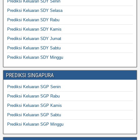
Prediksi Keluaran SDY Senin
Prediksi Keluaran SDY Selasa
Prediksi Keluaran SDY Rabu
Prediksi Keluaran SDY Kamis
Prediksi Keluaran SDY Jumat
Prediksi Keluaran SDY Sabtu
Prediksi Keluaran SDY Minggu
PREDIKSI SINGAPURA
Prediksi Keluaran SGP Senin
Prediksi Keluaran SGP Rabu
Prediksi Keluaran SGP Kamis
Prediksi Keluaran SGP Sabtu
Prediksi Keluaran SGP Minggu