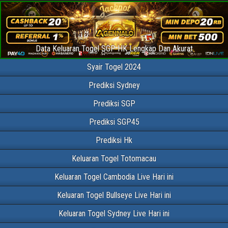
Keluaran hk sgp Hari Ini
Data result keluaran nomor sgp , hk , sydney , bullseye , pcso dan pasaran
togel lainya live hari ini
Data Keluaran Togel SGP HK Lengkap Dan Akurat
Syair Togel 2024
Prediksi Sydney
Prediksi SGP
Prediksi SGP45
Prediksi Hk
Keluaran Togel Totomacau
Keluaran Togel Cambodia Live Hari ini
Keluaran Togel Bullseye Live Hari ini
Keluaran Togel Sydney Live Hari ini