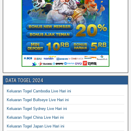
DATA TOGEL 2024
Keluaran Togel Cambodia Live Hari ini
Keluaran Togel Bullseye Live Hari ini
Keluaran Togel Sydney Live Hari ini
Keluaran Togel China Live Hari ini
Keluaran Togel Japan Live Hari ini