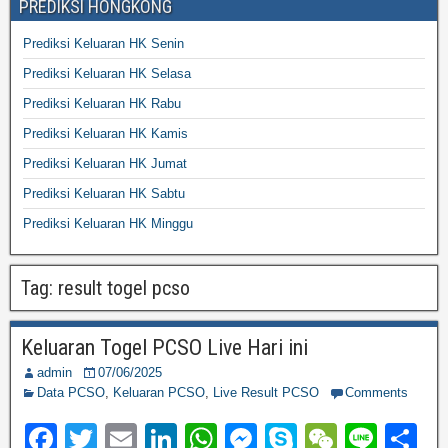
PREDIKSI HONGKONG
Prediksi Keluaran HK Senin
Prediksi Keluaran HK Selasa
Prediksi Keluaran HK Rabu
Prediksi Keluaran HK Kamis
Prediksi Keluaran HK Jumat
Prediksi Keluaran HK Sabtu
Prediksi Keluaran HK Minggu
Tag:
result togel pcso
Keluaran Togel PCSO Live Hari ini
admin
07/06/2025
Data PCSO
,
Keluaran PCSO
,
Live Result PCSO
Comments
F
T
E
Li
W
M
S
W
Li
S