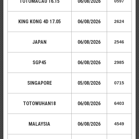
TOTOMACAU 16.15
06/08/2026
0597
KING KONG 4D 17.05
06/08/2026
2624
JAPAN
06/08/2026
2546
SGP45
06/08/2026
2985
SINGAPORE
05/08/2026
0715
TOTOWUHAN18
06/08/2026
6403
MALAYSIA
06/08/2026
4549