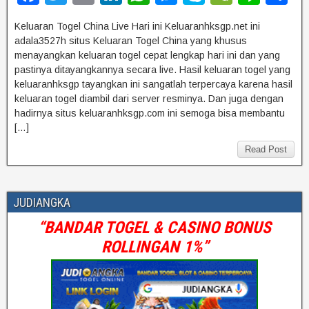
a
wi
m
n
h
e
ky
e
n
h
Keluaran Togel China Live Hari ini Keluaranhksgp.net ini
c
tt
ail
k
at
ss
p
C
e
ar
adala3527h situs Keluaran Togel China yang khusus
e
er
e
s
e
e
h
e
menayangkan keluaran togel cepat lengkap hari ini dan yang
pastinya ditayangkannya secara live. Hasil keluaran togel yang
b
dI
A
n
at
keluaranhksgp tayangkan ini sangatlah terpercaya karena hasil
o
n
p
g
keluaran togel diambil dari server resminya. Dan juga dengan
hadirnya situs keluaranhksgp.com ini semoga bisa membantu
o
p
er
[…]
k
Read Post
JUDIANGKA
“BANDAR TOGEL & CASINO BONUS
ROLLINGAN 1%”