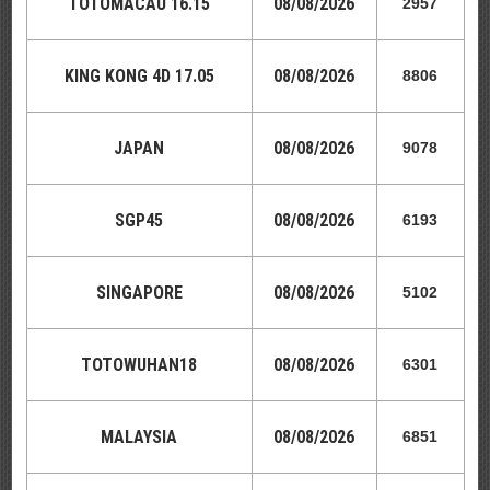
TOTOMACAU 16.15
08/08/2026
2957
KING KONG 4D 17.05
08/08/2026
8806
JAPAN
08/08/2026
9078
SGP45
08/08/2026
6193
SINGAPORE
08/08/2026
5102
TOTOWUHAN18
08/08/2026
6301
MALAYSIA
08/08/2026
6851