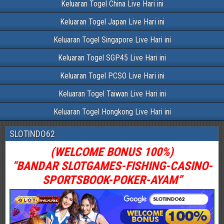
Keluaran Togel China Live Hari ini
Keluaran Togel Japan Live Hari ini
Keluaran Togel Singapore Live Hari ini
Keluaran Togel SGP45 Live Hari ini
Keluaran Togel PCSO Live Hari ini
Keluaran Togel Taiwan Live Hari ini
Keluaran Togel Hongkong Live Hari ini
SLOTINDO62
(WELCOME BONUS 100%)
“BANDAR SLOTGAMES-FISHING-CASINO-
SPORTSBOOK-POKER-AYAM”