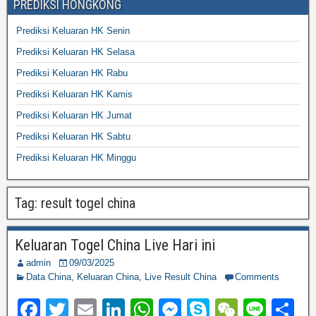
PREDIKSI HONGKONG
Prediksi Keluaran HK Senin
Prediksi Keluaran HK Selasa
Prediksi Keluaran HK Rabu
Prediksi Keluaran HK Kamis
Prediksi Keluaran HK Jumat
Prediksi Keluaran HK Sabtu
Prediksi Keluaran HK Minggu
Tag:
result togel china
Keluaran Togel China Live Hari ini
admin
09/03/2025
Data China
,
Keluaran China
,
Live Result China
Comments
F
T
E
Li
W
M
S
W
Li
S