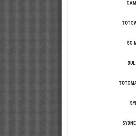
CAM
TOTO
SG 
BUL
TOTOMA
SY
SYDNE