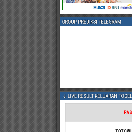
GROUP PREDIKSI TELEGRAM
⇓ LIVE RESULT KELUARAN TOGE
PA
TOTOWU