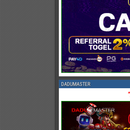
DADUMASTER