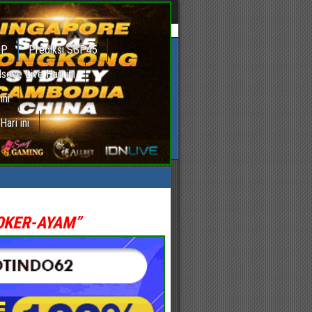
hari ini
GP
Prediksi SGP45
seye Live Hari ini
ini
ari ini
OKER-AYAM”