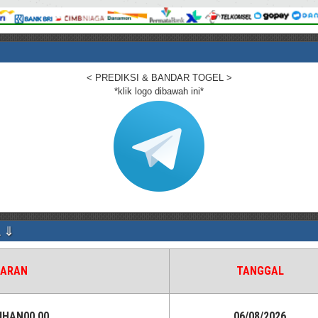
< PREDIKSI & BANDAR TOGEL >
*klik logo dibawah ini*
L ⇓
SARAN
TANGGAL
HAN00.00
06/08/2026