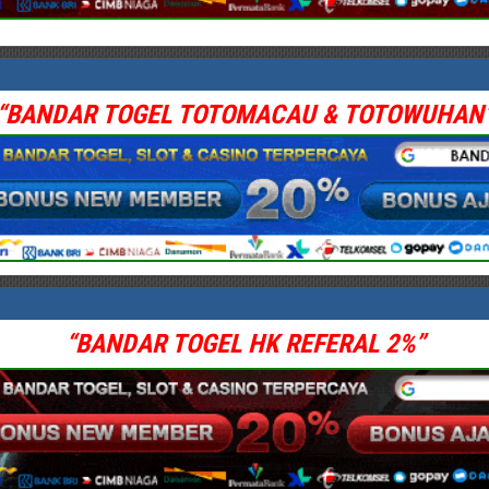
“BANDAR TOGEL TOTOMACAU & TOTOWUHAN
“BANDAR TOGEL HK REFERAL 2%”