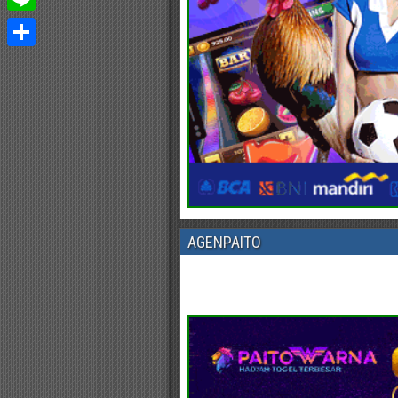
Line
Share
AGENPAITO