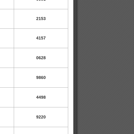
2153
4157
0628
9860
4498
9220