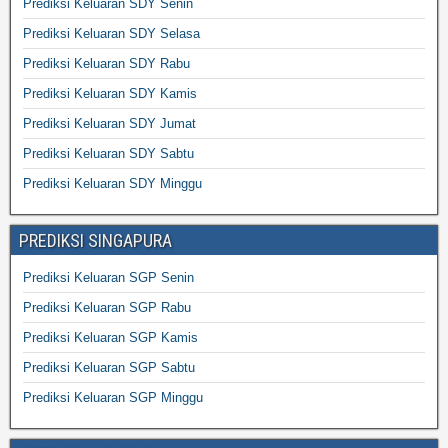
Prediksi Keluaran SDY Senin
Prediksi Keluaran SDY Selasa
Prediksi Keluaran SDY Rabu
Prediksi Keluaran SDY Kamis
Prediksi Keluaran SDY Jumat
Prediksi Keluaran SDY Sabtu
Prediksi Keluaran SDY Minggu
PREDIKSI SINGAPURA
Prediksi Keluaran SGP Senin
Prediksi Keluaran SGP Rabu
Prediksi Keluaran SGP Kamis
Prediksi Keluaran SGP Sabtu
Prediksi Keluaran SGP Minggu