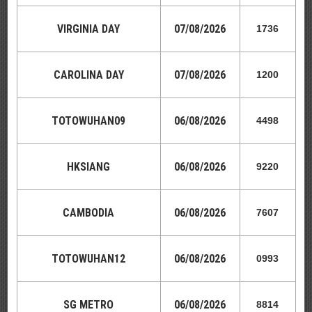
VIRGINIA DAY
07/08/2026
1736
CAROLINA DAY
07/08/2026
1200
TOTOWUHAN09
06/08/2026
4498
HKSIANG
06/08/2026
9220
CAMBODIA
06/08/2026
7607
TOTOWUHAN12
06/08/2026
0993
SG METRO
06/08/2026
8814