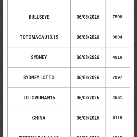
BULLSEYE
06/08/2026
7598
TOTOMACAU13.15
06/08/2026
9894
SYDNEY
06/08/2026
4816
SYDNEY LOTTO
06/08/2026
7097
TOTOWUHAN15
06/08/2026
4551
CHINA
06/08/2026
0119