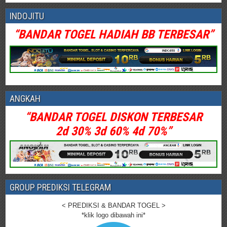
INDOJITU
“BANDAR TOGEL HADIAH BB TERBESAR”
ANGKAH
“BANDAR TOGEL DISKON TERBESAR
2d 30% 3d 60% 4d 70%”
GROUP PREDIKSI TELEGRAM
< PREDIKSI & BANDAR TOGEL >
*klik logo dibawah ini*