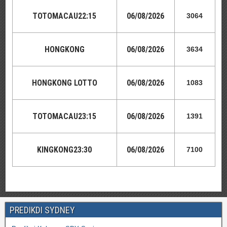
TOTOMACAU22:15
06/08/2026
3064
HONGKONG
06/08/2026
3634
HONGKONG LOTTO
06/08/2026
1083
TOTOMACAU23:15
06/08/2026
1391
KINGKONG23:30
06/08/2026
7100
PREDIKDI SYDNEY