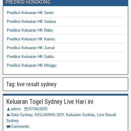
PREDIKSI HONGKONG
Prediksi Keluaran HK Senin
Prediksi Keluaran HK Selasa
Prediksi Keluaran HK Rabu
Prediksi Keluaran HK Kamis
Prediksi Keluaran HK Jumat
Prediksi Keluaran HK Sabtu
Prediksi Keluaran HK Minggu
Tag:
live result sydney
Keluaran Togel Sydney Live Hari ini
admin
07/06/2025
Data Sydney
,
KELUARAN SDY
,
Keluaran Sydney
,
Live Result
Sydney
Comments