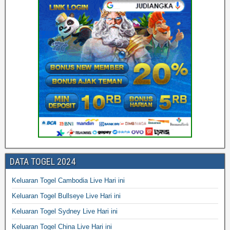
DATA TOGEL 2024
Keluaran Togel Cambodia Live Hari ini
Keluaran Togel Bullseye Live Hari ini
Keluaran Togel Sydney Live Hari ini
Keluaran Togel China Live Hari ini