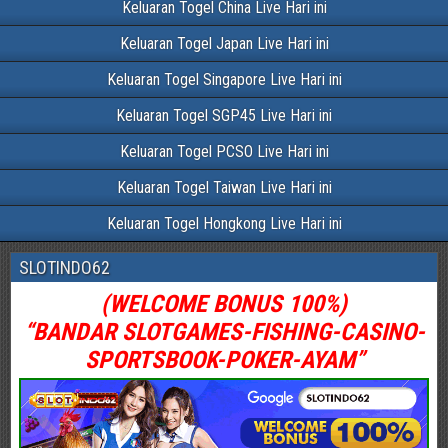
Keluaran Togel China Live Hari ini
Keluaran Togel Japan Live Hari ini
Keluaran Togel Singapore Live Hari ini
Keluaran Togel SGP45 Live Hari ini
Keluaran Togel PCSO Live Hari ini
Keluaran Togel Taiwan Live Hari ini
Keluaran Togel Hongkong Live Hari ini
SLOTINDO62
(WELCOME BONUS 100%)
“BANDAR SLOTGAMES-FISHING-CASINO-
SPORTSBOOK-POKER-AYAM”