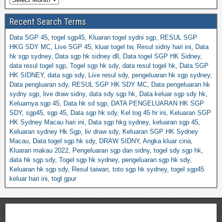
Recent Search Terms
Data SGP 45
,
togel sgp45
,
Kluaran togel sydni sgp
,
RESUL SGP
HKG SDY MC
,
Live SGP 45
,
kluar togel tw
,
Resul sidny hari ini
,
Data
hk sgp sydney
,
Data sgp hk sidney dll
,
Data togel SGP HK Sidney
,
data resul togel sgp
,
Togel sgp hk sdy
,
data resul togel hk
,
Data SGP
HK SIDNEY
,
data sgp sdy
,
Live resul sdy
,
pengeluaran hk sgp sydney
,
Data pengluaran sdy
,
RESUL SGP HK SDY MC
,
Data pengeluaran hk
sydny sgp
,
live draw sidny
,
data sdy sgp hk
,
Data keluar sgp sdy hk
,
Keluarnya sgp 45
,
Data hk sd sgp
,
DATA PENGELUARAN HK SGP
SDY
,
sgp45
,
sgp 45
,
Data sgp hk sdy
,
Kel tog 45 hr ini
,
Keluaran SGP
HK Sydney Macau hari ini
,
Data sgp hkg sydney
,
keluaran sgp 45
,
Keluaran sydney Hk Sgp
,
liv draw sdy
,
Keluaran SGP HK Sydney
Macau
,
Data togel sgp hk sdy
,
DRAW SIDNY
,
Angka kluar cina
,
Kluaran makau 2022
,
Pengeluaran sgp dan sidny
,
togel sdy sgp hk
,
data hk sgp sdy
,
Togel sgp hk sydney
,
pengeluaran sgp hk sdy
,
Keluaran hk sgp sdy
,
Resul taiwan
,
toto sgp hk sydney
,
togel sgp45
keluar hari ini
,
togl gpur