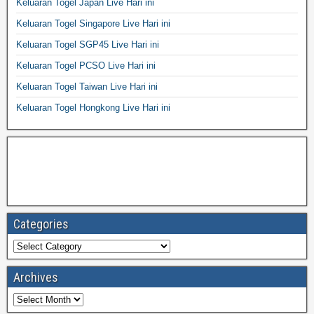
Keluaran Togel Japan Live Hari ini
Keluaran Togel Singapore Live Hari ini
Keluaran Togel SGP45 Live Hari ini
Keluaran Togel PCSO Live Hari ini
Keluaran Togel Taiwan Live Hari ini
Keluaran Togel Hongkong Live Hari ini
Categories
Archives