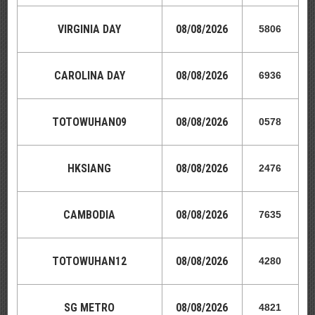
VIRGINIA DAY
08/08/2026
5806
CAROLINA DAY
08/08/2026
6936
TOTOWUHAN09
08/08/2026
0578
HKSIANG
08/08/2026
2476
CAMBODIA
08/08/2026
7635
TOTOWUHAN12
08/08/2026
4280
SG METRO
08/08/2026
4821