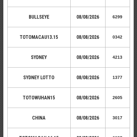
BULLSEYE
08/08/2026
6299
TOTOMACAU13.15
08/08/2026
0342
SYDNEY
08/08/2026
4213
SYDNEY LOTTO
08/08/2026
1377
TOTOWUHAN15
08/08/2026
2605
CHINA
08/08/2026
3017