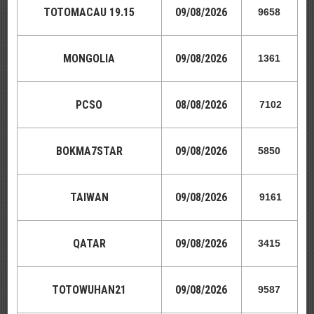
TOTOMACAU 19.15
09/08/2026
9658
MONGOLIA
09/08/2026
1361
PCSO
08/08/2026
7102
BOKMA7STAR
09/08/2026
5850
TAIWAN
09/08/2026
9161
QATAR
09/08/2026
3415
TOTOWUHAN21
09/08/2026
9587