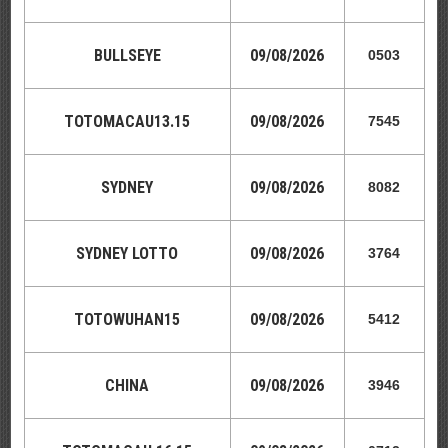
BULLSEYE
09/08/2026
0503
TOTOMACAU13.15
09/08/2026
7545
SYDNEY
09/08/2026
8082
SYDNEY LOTTO
09/08/2026
3764
TOTOWUHAN15
09/08/2026
5412
CHINA
09/08/2026
3946