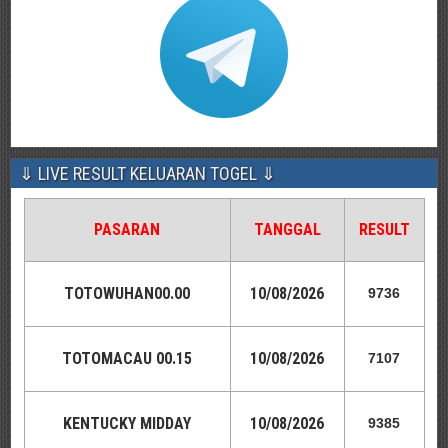
⇓ LIVE RESULT KELUARAN TOGEL ⇓
PASARAN
TANGGAL
RESULT
TOTOWUHAN00.00
10/08/2026
9736
TOTOMACAU 00.15
10/08/2026
7107
KENTUCKY MIDDAY
10/08/2026
9385