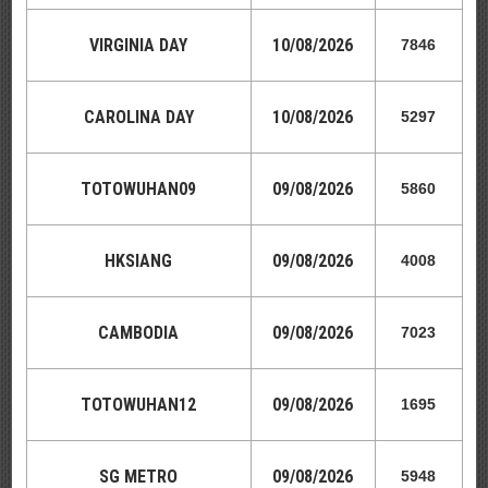
VIRGINIA DAY
10/08/2026
7846
CAROLINA DAY
10/08/2026
5297
TOTOWUHAN09
09/08/2026
5860
HKSIANG
09/08/2026
4008
CAMBODIA
09/08/2026
7023
TOTOWUHAN12
09/08/2026
1695
SG METRO
09/08/2026
5948