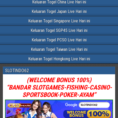
Keluaran Togel China Live Hari ini
Keluaran Togel Japan Live Hari ini
Keluaran Togel Singapore Live Hari ini
Keluaran Togel SGP45 Live Hari ini
Keluaran Togel PCSO Live Hari ini
Keluaran Togel Taiwan Live Hari ini
Keluaran Togel Hongkong Live Hari ini
SLOTINDO62
(WELCOME BONUS 100%)
“BANDAR SLOTGAMES-FISHING-CASINO-
SPORTSBOOK-POKER-AYAM”