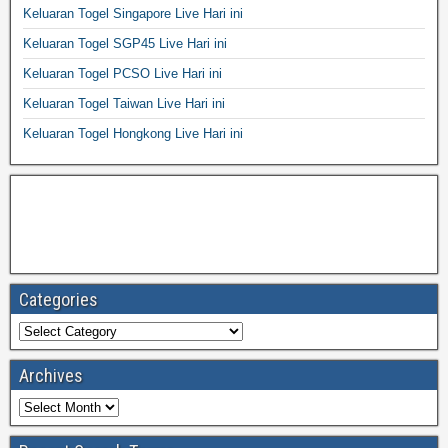
Keluaran Togel Singapore Live Hari ini
Keluaran Togel SGP45 Live Hari ini
Keluaran Togel PCSO Live Hari ini
Keluaran Togel Taiwan Live Hari ini
Keluaran Togel Hongkong Live Hari ini
Categories
Archives