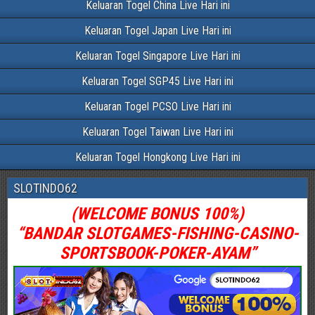
Keluaran Togel China Live Hari ini
Keluaran Togel Japan Live Hari ini
Keluaran Togel Singapore Live Hari ini
Keluaran Togel SGP45 Live Hari ini
Keluaran Togel PCSO Live Hari ini
Keluaran Togel Taiwan Live Hari ini
Keluaran Togel Hongkong Live Hari ini
SLOTINDO62
(WELCOME BONUS 100%)
“BANDAR SLOTGAMES-FISHING-CASINO-
SPORTSBOOK-POKER-AYAM”