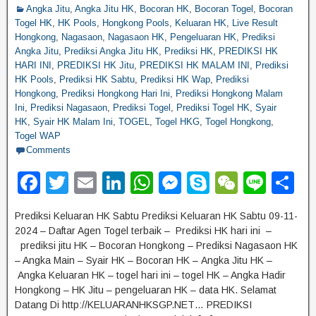
Angka Jitu
,
Angka Jitu HK
,
Bocoran HK
,
Bocoran Togel
,
Bocoran
Togel HK
,
HK Pools
,
Hongkong Pools
,
Keluaran HK
,
Live Result
Hongkong
,
Nagasaon
,
Nagasaon HK
,
Pengeluaran HK
,
Prediksi
Angka Jitu
,
Prediksi Angka Jitu HK
,
Prediksi HK
,
PREDIKSI HK
HARI INI
,
PREDIKSI HK Jitu
,
PREDIKSI HK MALAM INI
,
Prediksi
HK Pools
,
Prediksi HK Sabtu
,
Prediksi HK Wap
,
Prediksi
Hongkong
,
Prediksi Hongkong Hari Ini
,
Prediksi Hongkong Malam
Ini
,
Prediksi Nagasaon
,
Prediksi Togel
,
Prediksi Togel HK
,
Syair
HK
,
Syair HK Malam Ini
,
TOGEL
,
Togel HKG
,
Togel Hongkong
,
Togel WAP
Comments
F
T
E
Li
W
M
S
W
Li
S
a
wi
m
n
h
e
ky
e
n
h
Prediksi Keluaran HK Sabtu Prediksi Keluaran HK Sabtu 09-11-
c
tt
ail
k
at
ss
p
C
e
ar
2024 – Daftar Agen Togel terbaik – Prediksi HK hari ini –
e
er
e
s
e
e
h
e
prediksi jitu HK – Bocoran Hongkong – Prediksi Nagasaon HK
– Angka Main – Syair HK – Bocoran HK – Angka Jitu HK –
b
dI
A
n
at
Angka Keluaran HK – togel hari ini – togel HK – Angka Hadir
o
n
p
g
Hongkong – HK Jitu – pengeluaran HK – data HK. Selamat
Datang Di http://KELUARANHKSGP.NET… PREDIKSI