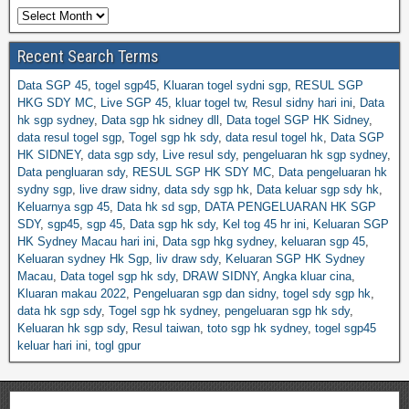
Recent Search Terms
Data SGP 45
,
togel sgp45
,
Kluaran togel sydni sgp
,
RESUL SGP
HKG SDY MC
,
Live SGP 45
,
kluar togel tw
,
Resul sidny hari ini
,
Data
hk sgp sydney
,
Data sgp hk sidney dll
,
Data togel SGP HK Sidney
,
data resul togel sgp
,
Togel sgp hk sdy
,
data resul togel hk
,
Data SGP
HK SIDNEY
,
data sgp sdy
,
Live resul sdy
,
pengeluaran hk sgp sydney
,
Data pengluaran sdy
,
RESUL SGP HK SDY MC
,
Data pengeluaran hk
sydny sgp
,
live draw sidny
,
data sdy sgp hk
,
Data keluar sgp sdy hk
,
Keluarnya sgp 45
,
Data hk sd sgp
,
DATA PENGELUARAN HK SGP
SDY
,
sgp45
,
sgp 45
,
Data sgp hk sdy
,
Kel tog 45 hr ini
,
Keluaran SGP
HK Sydney Macau hari ini
,
Data sgp hkg sydney
,
keluaran sgp 45
,
Keluaran sydney Hk Sgp
,
liv draw sdy
,
Keluaran SGP HK Sydney
Macau
,
Data togel sgp hk sdy
,
DRAW SIDNY
,
Angka kluar cina
,
Kluaran makau 2022
,
Pengeluaran sgp dan sidny
,
togel sdy sgp hk
,
data hk sgp sdy
,
Togel sgp hk sydney
,
pengeluaran sgp hk sdy
,
Keluaran hk sgp sdy
,
Resul taiwan
,
toto sgp hk sydney
,
togel sgp45
keluar hari ini
,
togl gpur