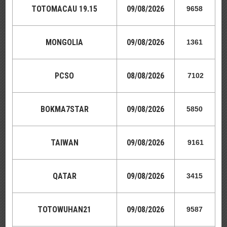
TOTOMACAU 19.15
09/08/2026
9658
MONGOLIA
09/08/2026
1361
PCSO
08/08/2026
7102
BOKMA7STAR
09/08/2026
5850
TAIWAN
09/08/2026
9161
QATAR
09/08/2026
3415
TOTOWUHAN21
09/08/2026
9587