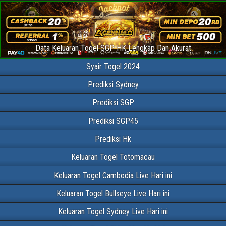
Keluaran hk sgp Hari Ini
Data result keluaran nomor sgp , hk , sydney , bullseye , pcso dan pasaran
togel lainya live hari ini
Data Keluaran Togel SGP HK Lengkap Dan Akurat
Syair Togel 2024
Prediksi Sydney
Prediksi SGP
Prediksi SGP45
Prediksi Hk
Keluaran Togel Totomacau
Keluaran Togel Cambodia Live Hari ini
Keluaran Togel Bullseye Live Hari ini
Keluaran Togel Sydney Live Hari ini