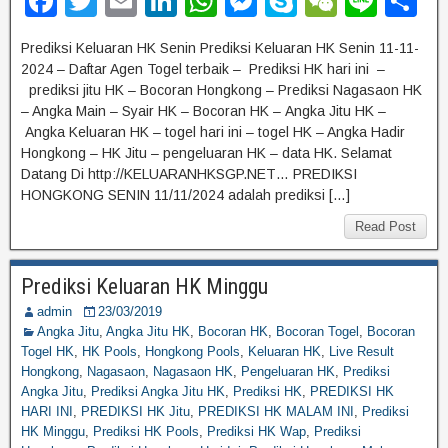
F
T
E
Li
W
M
S
W
Li
S
a
wi
m
n
h
e
ky
e
n
h
Prediksi Keluaran HK Senin Prediksi Keluaran HK Senin 11-11-
c
tt
ail
k
at
ss
p
C
e
ar
2024 – Daftar Agen Togel terbaik – Prediksi HK hari ini –
e
er
e
s
e
e
h
e
prediksi jitu HK – Bocoran Hongkong – Prediksi Nagasaon HK
– Angka Main – Syair HK – Bocoran HK – Angka Jitu HK –
b
dI
A
n
at
Angka Keluaran HK – togel hari ini – togel HK – Angka Hadir
o
n
p
g
Hongkong – HK Jitu – pengeluaran HK – data HK. Selamat
Datang Di http://KELUARANHKSGP.NET… PREDIKSI
o
p
er
HONGKONG SENIN 11/11/2024 adalah prediksi […]
k
Read Post
Prediksi Keluaran HK Minggu
admin
23/03/2019
Angka Jitu
,
Angka Jitu HK
,
Bocoran HK
,
Bocoran Togel
,
Bocoran
Togel HK
,
HK Pools
,
Hongkong Pools
,
Keluaran HK
,
Live Result
Hongkong
,
Nagasaon
,
Nagasaon HK
,
Pengeluaran HK
,
Prediksi
Angka Jitu
,
Prediksi Angka Jitu HK
,
Prediksi HK
,
PREDIKSI HK
HARI INI
,
PREDIKSI HK Jitu
,
PREDIKSI HK MALAM INI
,
Prediksi
HK Minggu
,
Prediksi HK Pools
,
Prediksi HK Wap
,
Prediksi