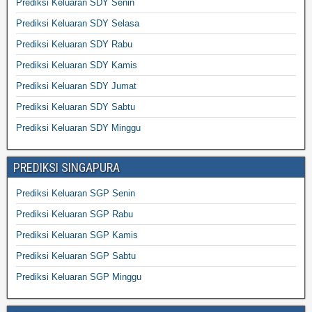
Prediksi Keluaran SDY Senin
Prediksi Keluaran SDY Selasa
Prediksi Keluaran SDY Rabu
Prediksi Keluaran SDY Kamis
Prediksi Keluaran SDY Jumat
Prediksi Keluaran SDY Sabtu
Prediksi Keluaran SDY Minggu
PREDIKSI SINGAPURA
Prediksi Keluaran SGP Senin
Prediksi Keluaran SGP Rabu
Prediksi Keluaran SGP Kamis
Prediksi Keluaran SGP Sabtu
Prediksi Keluaran SGP Minggu