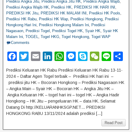
Prediksi Angka Jitu
,
Prediksi Angka Jitu HK
,
Prediksi Angka Wajib
,
Prediksi Angka Wajib HK
,
Prediksi HK
,
PREDIKSI HK HARI INI
,
PREDIKSI HK Jitu
,
PREDIKSI HK MALAM INI
,
Prediksi HK Pools
,
Prediksi HK Rabu
,
Prediksi HK Wap
,
Prediksi Hongkong
,
Prediksi
Hongkong Hari Ini
,
Prediksi Hongkong Malam Ini
,
Prediksi
Nagasaon
,
Prediksi Togel
,
Prediksi Togel HK
,
Syair HK
,
Syair HK
Malam Ini
,
TOGEL
,
Togel HKG
,
Togel Hongkong
,
Togel WAP
Comments
F
T
E
Li
W
M
S
W
Li
S
a
wi
m
n
h
e
ky
e
n
h
Prediksi Keluaran HK Rabu Prediksi Keluaran HK Rabu 13-11-
c
tt
ail
k
at
ss
p
C
e
ar
2024 – Daftar Agen Togel terbaik – Prediksi HK hari ini –
e
er
e
s
e
e
h
e
prediksi jitu HK – Bocoran Hongkong – Prediksi Nagasaon HK
– Angka Main – Syair HK – Bocoran HK – Angka Jitu HK –
b
dI
A
n
at
Angka Keluaran HK – togel hari ini – togel HK – Angka Hadir
o
n
p
g
Hongkong – HK Jitu – pengeluaran HK – data HK. Selamat
Datang Di http://KELUARANHKSGP.NET… PREDIKSI
o
p
er
HONGKONG RABU 13/11/2024 adalah prediksi […]
k
Read Post