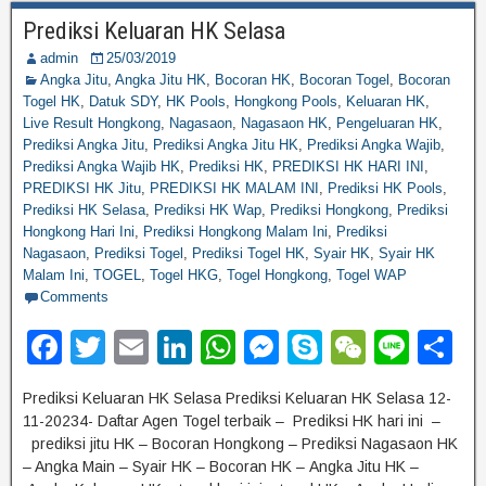
Prediksi Keluaran HK Selasa
admin
25/03/2019
Angka Jitu
,
Angka Jitu HK
,
Bocoran HK
,
Bocoran Togel
,
Bocoran
Togel HK
,
Datuk SDY
,
HK Pools
,
Hongkong Pools
,
Keluaran HK
,
Live Result Hongkong
,
Nagasaon
,
Nagasaon HK
,
Pengeluaran HK
,
Prediksi Angka Jitu
,
Prediksi Angka Jitu HK
,
Prediksi Angka Wajib
,
Prediksi Angka Wajib HK
,
Prediksi HK
,
PREDIKSI HK HARI INI
,
PREDIKSI HK Jitu
,
PREDIKSI HK MALAM INI
,
Prediksi HK Pools
,
Prediksi HK Selasa
,
Prediksi HK Wap
,
Prediksi Hongkong
,
Prediksi
Hongkong Hari Ini
,
Prediksi Hongkong Malam Ini
,
Prediksi
Nagasaon
,
Prediksi Togel
,
Prediksi Togel HK
,
Syair HK
,
Syair HK
Malam Ini
,
TOGEL
,
Togel HKG
,
Togel Hongkong
,
Togel WAP
Comments
F
T
E
Li
W
M
S
W
Li
S
a
wi
m
n
h
e
ky
e
n
h
Prediksi Keluaran HK Selasa Prediksi Keluaran HK Selasa 12-
c
tt
ail
k
at
ss
p
C
e
ar
11-20234- Daftar Agen Togel terbaik – Prediksi HK hari ini –
e
er
e
s
e
e
h
e
prediksi jitu HK – Bocoran Hongkong – Prediksi Nagasaon HK
– Angka Main – Syair HK – Bocoran HK – Angka Jitu HK –